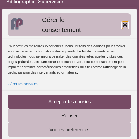
Bibliographie: Supervision
Bibliographie: Autres méthodes
Gérer le
Approches de l'Analyse des pratiques
consentement
Autres informations
Pour offrir les meilleures expériences, nous utilisons des cookies pour stocker
S'inscrire dans l'Annuaire
et/ou accéder aux informations des appareils. Le fait de consentir à ces
technologies nous permettra de traiter des données telles que les visites des
Publiez vos formations
pages préférées afin d'améliorer le contenu. L'absence de consentement peut
impacter certaines caractéristiques et fonctions du site comme l'affichage de la
Charte déontologique
géolocalisation des intervenants et formateurs.
Références d'intervention
Gérer les services
Téléchargez le Guide
Partenaires du Portail
Accepter les cookies
Refuser
Le Portail de l'Analyse des Pratiques © 2025 - Tous droits
Voir les préférences
réservés