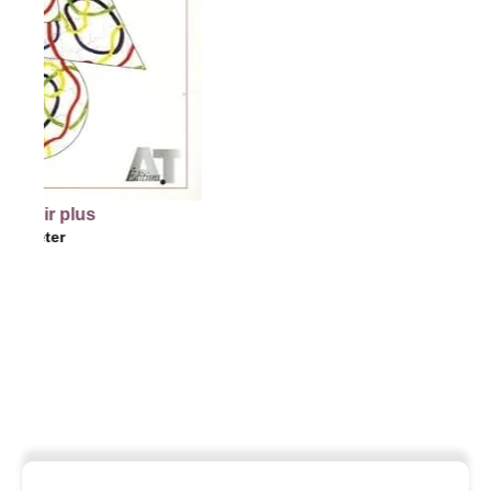
 plus
er