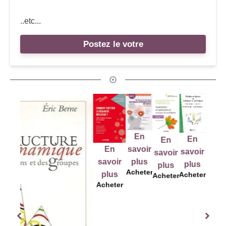
..etc...
Postez le votre
En
En
En
En
E
En
savoir
savoir
savoir
savoir
savo
savoir
plus
plus
plus
plus
plu
Acheter
plus
Acheter
Acheter
Acheter
Ache
Acheter