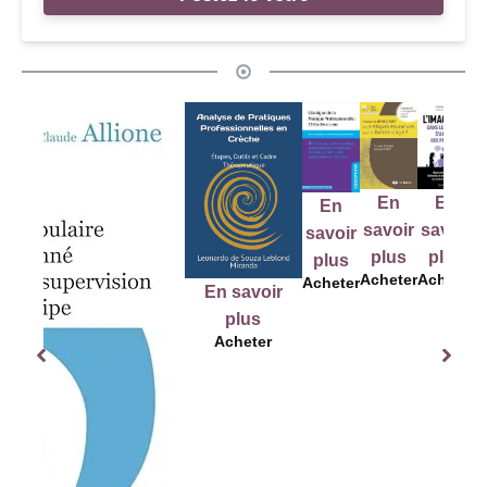
En
En
E
En
En
savoir
savoir
sav
savoir
savoir
plus
plus
pl
plus
plus
Acheter
Acheter
Ache
Acheter
Acheter
En savoir
plus
Acheter