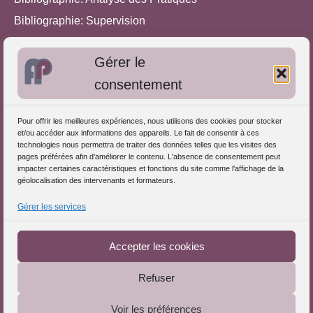
Bibliographie: Supervision
Bibliographie: Autres méthodes
Gérer le
Approches de l'Analyse des pratiques
consentement
Autres informations
Pour offrir les meilleures expériences, nous utilisons des cookies pour stocker
S'inscrire dans l'Annuaire
et/ou accéder aux informations des appareils. Le fait de consentir à ces
technologies nous permettra de traiter des données telles que les visites des
Publiez vos formations
pages préférées afin d'améliorer le contenu. L'absence de consentement peut
impacter certaines caractéristiques et fonctions du site comme l'affichage de la
Charte déontologique
géolocalisation des intervenants et formateurs.
Références d'intervention
Gérer les services
Téléchargez le Guide
Partenaires du Portail
Accepter les cookies
Refuser
Le Portail de l'Analyse des Pratiques © 2025 - Tous droits
Voir les préférences
réservés