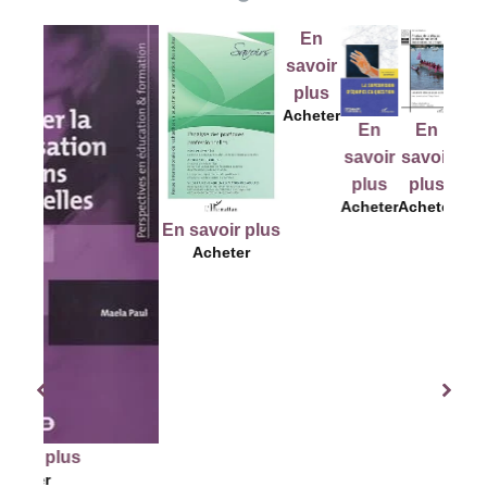
En
savoir
plus
Acheter
En
En
En
E
savoir
savoir
savoir
savo
plus
plus
plus
plu
Acheter
Acheter
Acheter
Ache
En savoir plus
Acheter
us