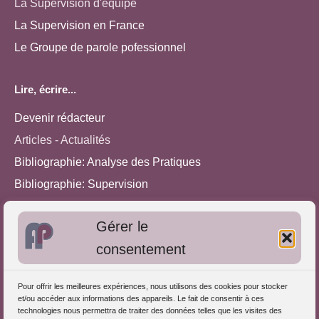
La Supervision d'équipe
La Supervision en France
Le Groupe de parole pofessionnel
Lire, écrire...
Devenir rédacteur
Articles - Actualités
Bibliographie: Analyse des Pratiques
Bibliographie: Supervision
Bibliographie: Autres méthodes
Gérer le
Approches de l'Analyse des pratiques
consentement
Autres informations
Pour offrir les meilleures expériences, nous utilisons des cookies pour stocker
S'inscrire dans l'Annuaire
et/ou accéder aux informations des appareils. Le fait de consentir à ces
technologies nous permettra de traiter des données telles que les visites des