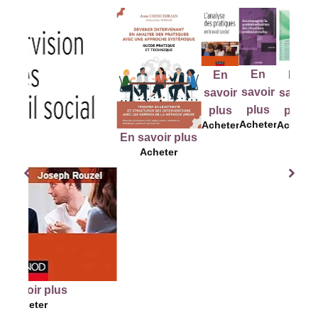
En
En
En
En
savoir
sa
savoir
savoir
savoir
plus
p
plus
plus
plus
Acheter
Ach
Acheter
Acheter
Acheter
En savoir plus
Acheter
lus