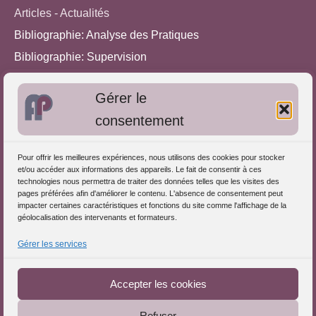
Articles - Actualités
Bibliographie: Analyse des Pratiques
Bibliographie: Supervision
Bibliographie: Autres méthodes
Gérer le
Approches de l'Analyse des pratiques
consentement
Autres informations
Pour offrir les meilleures expériences, nous utilisons des cookies pour stocker
S'inscrire dans l'Annuaire
et/ou accéder aux informations des appareils. Le fait de consentir à ces
technologies nous permettra de traiter des données telles que les visites des
Publiez vos formations
pages préférées afin d'améliorer le contenu. L'absence de consentement peut
impacter certaines caractéristiques et fonctions du site comme l'affichage de la
Charte déontologique
géolocalisation des intervenants et formateurs.
Références d'intervention
Gérer les services
Téléchargez le Guide
Partenaires du Portail
Accepter les cookies
Refuser