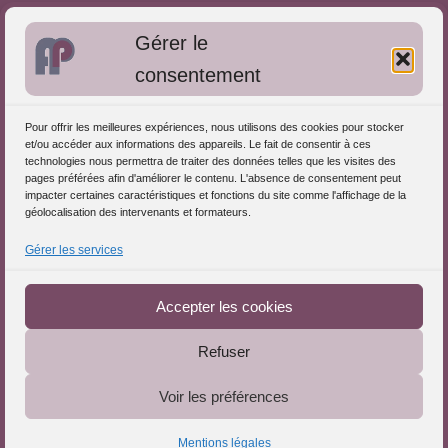
Bibliographie: Autres méthodes
Gérer le
Approches de l'Analyse des pratiques
consentement
Autres informations
Pour offrir les meilleures expériences, nous utilisons des cookies pour stocker
S'inscrire dans l'Annuaire
et/ou accéder aux informations des appareils. Le fait de consentir à ces
technologies nous permettra de traiter des données telles que les visites des
Publiez vos formations
pages préférées afin d'améliorer le contenu. L'absence de consentement peut
impacter certaines caractéristiques et fonctions du site comme l'affichage de la
Charte déontologique
géolocalisation des intervenants et formateurs.
Références d'intervention
Gérer les services
Téléchargez le Guide
Partenaires du Portail
Accepter les cookies
Refuser
Le Portail de l'Analyse des Pratiques © 2025 - Tous droits
Voir les préférences
réservés
Mentions légales