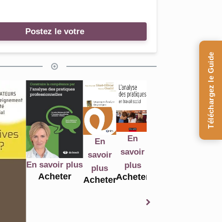
Postez le votre
Téléchargez le Guide
En
En
En
En
s
savoir
savoir
savoir
savoir
En savoir plus
plus
plus
plus
plus
Ac
Acheter
Acheter
Acheter
Acheter
Acheter