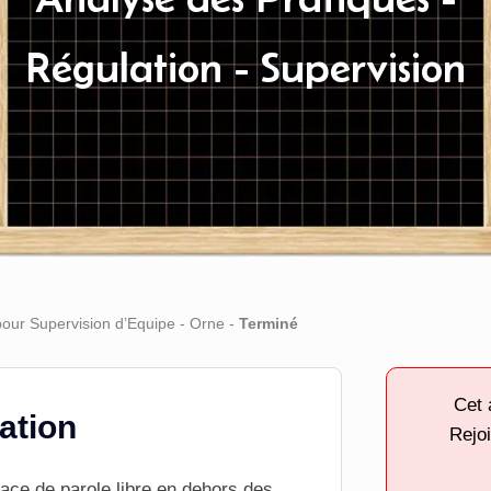
Régulation - Supervision
pour Supervision d’Equipe - Orne -
Terminé
Cet 
tation
Rejoi
ace de parole libre en dehors des