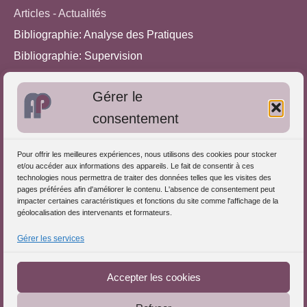
Articles - Actualités
Bibliographie: Analyse des Pratiques
Bibliographie: Supervision
Bibliographie: Autres méthodes
Gérer le
Approches de l'Analyse des pratiques
consentement
Autres informations
Pour offrir les meilleures expériences, nous utilisons des cookies pour stocker
S'inscrire dans l'Annuaire
et/ou accéder aux informations des appareils. Le fait de consentir à ces
technologies nous permettra de traiter des données telles que les visites des
Publiez vos formations
pages préférées afin d'améliorer le contenu. L'absence de consentement peut
impacter certaines caractéristiques et fonctions du site comme l'affichage de la
Charte déontologique
géolocalisation des intervenants et formateurs.
Références d'intervention
Gérer les services
Téléchargez le Guide
Partenaires du Portail
Accepter les cookies