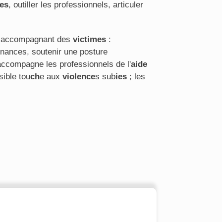
mes
, outiller les professionnels, articuler
ls accompagnant des
victimes
:
nances, soutenir une posture
accompagne les professionnels de l'
aide
sible tou
ch
e aux
violence
s sub
ies
; les