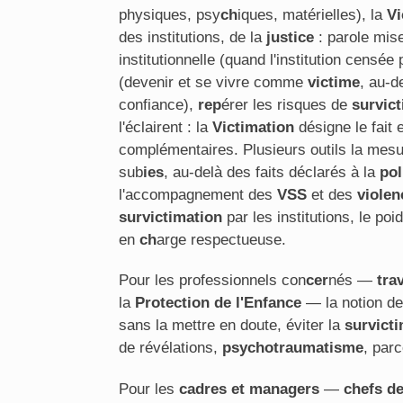
physiques, psy
ch
iques, matérielles), la
Vi
des institutions, de la
justice
: parole mise
institutionnelle (quand l'institution censé
(devenir et se vivre comme
victime
, au-d
confiance),
rep
érer les risques de
survic
l'éclairent : la
Victimation
désigne le fait 
complémentaires. Plusieurs outils la mesu
sub
ies
, au-delà des faits déclarés à la
pol
l'accompagnement des
VSS
et des
violen
survictimation
par les institutions, le po
en
ch
arge respectueuse.
Pour les professionnels con
cer
nés —
tra
la
Protection de l'Enfance
— la notion d
sans la mettre en doute, éviter la
survict
de révélations,
psychotraumatisme
, parc
Pour les
cadres et managers
—
chefs de