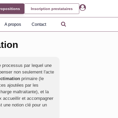
ropositions
Inscription prestataires
A propos
Contact
tion
le processus par lequel une
penser non seulement l'acte
ictimation
primaire (le
ces ajoutées par les
charge maltraitante), et la
x accueillir et accompagner
st une notion clé pour un