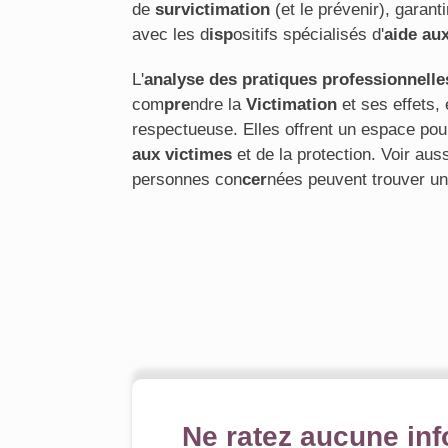
de
survictimation
(et le prévenir), gara
avec les d
isp
ositifs spécialisés d'
aide au
L'
analyse des pratiques professionnelle
com
pre
ndre la
Victimation
et ses effets, 
respectueuse. Elles offrent un espace pou
aux victimes
et de la protection. Voir aus
personnes con
cer
nées peuvent trouver u
Ne ratez aucune inf