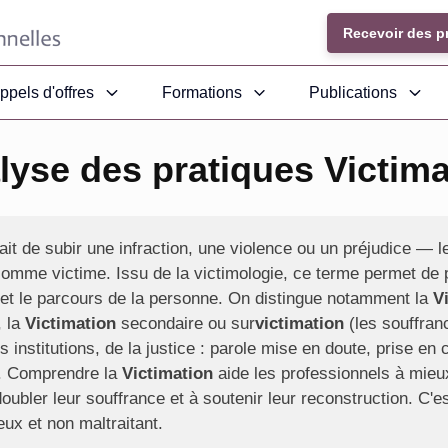
Recevoir des p
ppels d'offres
Formations
Publications
lyse des pratiques Victima
ait de subir une infraction, une violence ou un préjudice — 
comme victime. Issu de la victimologie, ce terme permet de 
 et le parcours de la personne. On distingue notamment la
V
, la
Victimation
secondaire ou sur
victimation
(les souffran
s institutions, de la justice : parole mise en doute, prise en 
e. Comprendre la
Victimation
aide les professionnels à mieu
doubler leur souffrance et à soutenir leur reconstruction. C'e
x et non maltraitant.