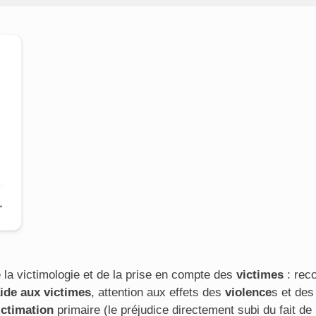
s
→
 la victimologie et de la prise en compte des
victimes
: rec
ide aux victimes
, attention aux effets des
violence
s et des
ictimation
primaire (le préjudice directement subi du fait de 