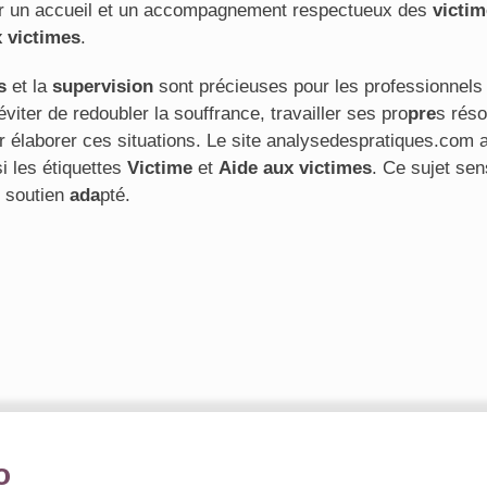
ntir un accueil et un accompagnement respectueux des
victi
x victimes
.
s
et la
supervision
sont précieuses pour les professionne
éviter de redoubler la souffrance, travailler ses pro
pre
s réso
r élaborer ces situations. Le site analysedespratiques.com 
si les étiquettes
Victime
et
Aide aux victimes
. Ce sujet sen
n soutien
ada
pté.
o