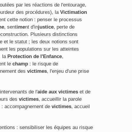
outées par les réactions de l'entourage,
lourdeur des procédures), la
Victimation
sent cette notion : penser le processus
me
, sent
ime
nt d'in
justice
, perte de
econstruction. Plusieurs distinctions
 et le statut ; les deux notions sont
ent les populations sur les atteintes
, la
Protection de l'Enfance
,
ent le
ch
amp
: le risque de
agnement des
victimes
, l'enjeu d'une prise
 intervenants de l'
aide aux victimes
et de
cours des
victimes
, accueillir la parole
tes : accompagnement de
victimes
, accueil
entions : sensibiliser les équipes au risque