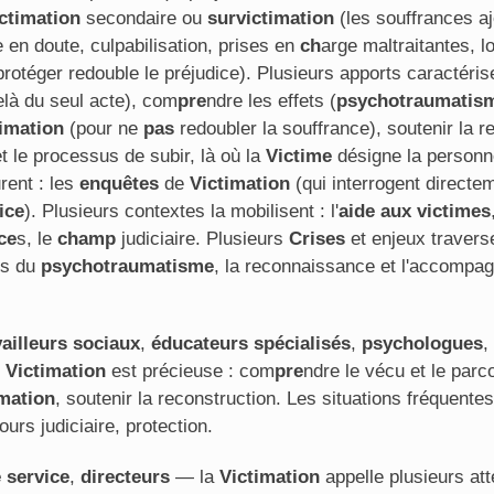
ctimation
secondaire ou
survictimation
(les souffrances aj
 en doute, culpabilisation, prises en
ch
arge maltraitantes, 
e protéger redouble le préjudice). Plusieurs apports caractéri
elà du seul acte), com
pre
ndre les effets (
psychotraumatis
timation
(pour ne
pas
redoubler la souffrance), soutenir la r
et le processus de subir, là où la
Victime
désigne la personne
rent : les
enquêtes
de
Victimation
(qui interrogent directem
ice
). Plusieurs contextes la mobilisent : l'
aide aux victimes
ce
s, le
ch
amp
judiciaire. Plusieurs
Crises
et enjeux travers
ids du
psychotraumatisme
, la reconnaissance et l'accomp
vailleurs sociaux
,
éducateurs spécialisés
,
psychologues
,
e
Victimation
est précieuse : com
pre
ndre le vécu et le par
imation
, soutenir la reconstruction. Les situations fréquen
ours judiciaire, protection.
 service
,
directeurs
— la
Victimation
appelle plusieurs att