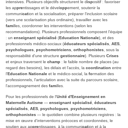
intensives. Plusieurs objectifs structurent le d
isp
ositif : favoriser
les ap
pre
ntissages et le dével
opp
ement, soutenir la
communi
cat
ion et la socialisation, préparer l'inclusion scolaire
(vers une scolarisation plus ordinaire), travailler avec les
fam
illes, coordonner les interventions (selon les
recommandations). Plusieurs professionnels composent l'équipe
: un
enseignant spécialisé
(
Education Nationale
), et des
professionnels médico-sociaux (
éducateurs spécialisés
,
AES
,
psychologues
,
psychomotriciens
,
orthophonistes
, sous la
responsabilité d'une structure
gestionnaire
). Plusieurs
Crises
et enjeux traversent le
ch
amp
: le faible nombre de places (au
regard des besoins), les délais et l'accès, la
coordination
entre
l'
Education Nationale
et le médico-social, la
fo
rmation des
professionnels, l'articulation avec la suite du parcours scolaire,
l'accompagnement des
fam
illes.
Pour les professionnels de l'
Unité d'Enseignement en
Maternelle Autisme
—
enseignant spécialisé
,
éducateurs
spécialisés
,
AES
,
psychologues
,
psychomotriciens
,
orthophonistes
— le quotidien combine plusieurs registres : la
mise en œuvre d'interventions précoces et coordonnées, le
soutien aux ap
pre
ntissages, à la communi
cat
ion et à la