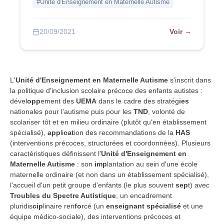
#Unité d'Enseignement en Maternelle Autisme
Voir →
20/09/2021
L'
Unité d'Enseignement en Maternelle Autisme
s'inscrit dans
la politique d'inclusion scolaire précoce des enfants autistes :
dével
opp
ement des
UEMA
dans le cadre des stratég
ies
nationales pour l'autisme puis pour les
TND
, volonté de
scolariser tôt et en milieu ordinaire (plutôt qu'en établissement
spécialisé),
app
li
cat
ion des recommandations de la
HAS
(interventions précoces, structurées et coordonnées). Plusieurs
caractéristiques définissent l'
Unité d'Enseignement en
Maternelle Autisme
: son
imp
lantation au sein d'une école
maternelle ordinaire (et non dans un établissement spécialisé),
l'accueil d'un petit groupe d'enfants (le plus souvent
sep
t) avec
Troubles du Spectre Autistique
, un encadrement
pluridis
cip
linaire ren
fo
rcé (un
enseignant spécialisé
et une
équipe médico-sociale), des interventions précoces et