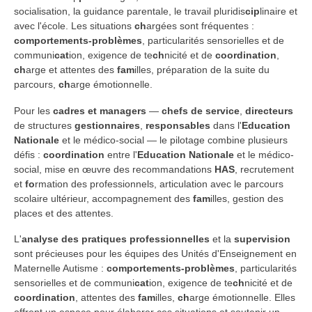
socialisation, la guidance parentale, le travail pluridis
cip
linaire et
avec l'école. Les situations
ch
argées sont fréquentes :
comportements-problèmes
, particularités sensorielles et de
communi
cat
ion, exigence de te
ch
nicité et de
coordination
,
ch
arge et attentes des
fam
illes, préparation de la suite du
parcours,
ch
arge émotionnelle.
Pour les
cadres et managers
—
chefs de service
,
directeurs
de structures
gestionnaires
,
responsables
dans l'
Education
Nationale
et le médico-social — le pilotage combine plusieurs
défis :
coordination
entre l'
Education Nationale
et le médico-
social, mise en œuvre des recommandations
HAS
, recrutement
et
fo
rmation des professionnels, articulation avec le parcours
scolaire ultérieur, accompagnement des
fam
illes, gestion des
places et des attentes.
L'
analyse des pratiques professionnelles
et la
supervision
sont précieuses pour les équipes des Unités d'Enseignement en
Maternelle Autisme :
comportements-problèmes
, particularités
sensorielles et de communi
cat
ion, exigence de te
ch
nicité et de
coordination
, attentes des
fam
illes,
ch
arge émotionnelle. Elles