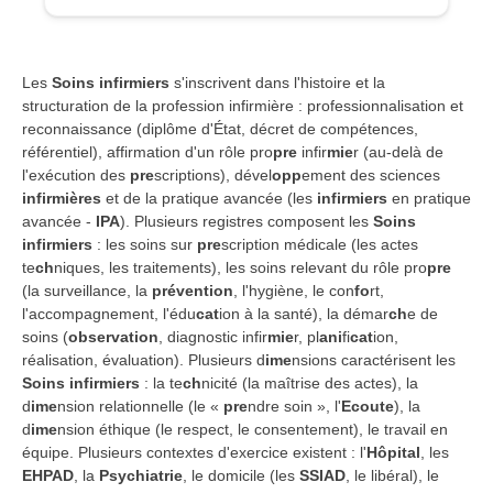
Les
Soins infirmiers
s'inscrivent dans l'histoire et la
structuration de la profession infirmière : professionnalisation et
reconnaissance (diplôme d'État, décret de compétences,
référentiel), affirmation d'un rôle pro
pre
infir
mie
r (au-delà de
l'exécution des
pre
scriptions), dével
opp
ement des sciences
infirmières
et de la pratique avancée (les
infirmiers
en pratique
avancée -
IPA
). Plusieurs registres composent les
Soins
infirmiers
: les soins sur
pre
scription médicale (les actes
te
ch
niques, les traitements), les soins relevant du rôle pro
pre
(la surveillance, la
prévention
, l'hygiène, le con
fo
rt,
l'accompagnement, l'édu
cat
ion à la santé), la démar
ch
e de
soins (
observation
, diagnostic infir
mie
r, pl
ani
fi
cat
ion,
réalisation, évaluation). Plusieurs d
ime
nsions caractérisent les
Soins infirmiers
: la te
ch
nicité (la maîtrise des actes), la
d
ime
nsion relationnelle (le «
pre
ndre soin », l'
Ecoute
), la
d
ime
nsion éthique (le respect, le consentement), le travail en
équipe. Plusieurs contextes d'exercice existent : l'
Hôpital
, les
EHPAD
, la
Psychiatrie
, le domicile (les
SSIAD
, le libéral), le