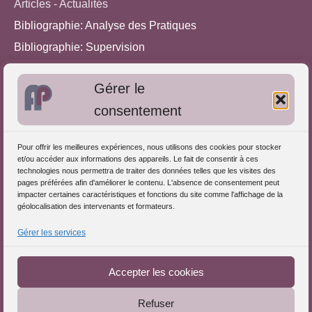
Articles - Actualités
Bibliographie: Analyse des Pratiques
Bibliographie: Supervision
Bibliographie: Autres méthodes
Gérer le
Approches de l'Analyse des pratiques
consentement
Autres informations
Pour offrir les meilleures expériences, nous utilisons des cookies pour stocker
S'inscrire dans l'Annuaire
et/ou accéder aux informations des appareils. Le fait de consentir à ces
technologies nous permettra de traiter des données telles que les visites des
Publiez vos formations
pages préférées afin d'améliorer le contenu. L'absence de consentement peut
impacter certaines caractéristiques et fonctions du site comme l'affichage de la
Charte déontologique
géolocalisation des intervenants et formateurs.
Références d'intervention
Gérer les services
Partenaires du Portail
Accepter les cookies
Refuser