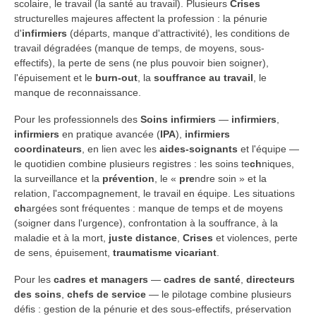
scolaire, le travail (la santé au travail). Plusieurs
Crises
structurelles majeures affectent la profession : la pénurie
d'
infirmiers
(départs, manque d'attractivité), les conditions de
travail dégradées (manque de temps, de moyens, sous-
effectifs), la perte de sens (ne plus pouvoir bien soigner),
l'épuisement et le
burn-out
, la
souffrance au travail
, le
manque de reconnaissance.
Pour les professionnels des
Soins infirmiers
—
infirmiers
,
infirmiers
en pratique avancée (
IPA
),
infirmiers
coordinateurs
, en lien avec les
aides-soignants
et l'équipe —
le quotidien combine plusieurs registres : les soins te
ch
niques,
la surveillance et la
prévention
, le «
pre
ndre soin » et la
relation, l'accompagnement, le travail en équipe. Les situations
ch
argées sont fréquentes : manque de temps et de moyens
(soigner dans l'urgence), confrontation à la souffrance, à la
maladie et à la mort,
juste distance
,
Crises
et violences, perte
de sens, épuisement,
traumatisme vicariant
.
Pour les
cadres et managers
—
cadres de santé
,
directeurs
des soins
,
chefs de service
— le pilotage combine plusieurs
défis : gestion de la pénurie et des sous-effectifs, préservation