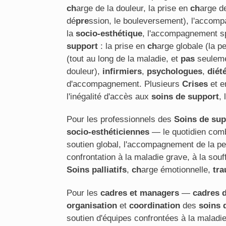
ch
arge de la douleur, la prise en
ch
arge de
dé
pre
ssion, le bouleversement), l'accomp
la
socio-esthétique
, l'accompagnement spi
support
: la prise en
ch
arge globale (la p
(tout au long de la maladie, et
pas
seulemen
douleur),
infirmiers
,
psychologues
,
diét
d'accompagnement. Plusieurs
Crises
et e
l'inégalité d'accès aux
soins de support
, 
Pour les professionnels des
Soins de sup
socio-esthéticiennes
— le quotidien combi
soutien global, l'accompagnement de la pe
confrontation à la maladie grave, à la sou
Soins palliatifs
,
ch
arge émotionnelle,
tra
Pour les
cadres et managers
—
cadres 
organisation
et
coordination
des
soins 
soutien d'équipes confrontées à la maladi