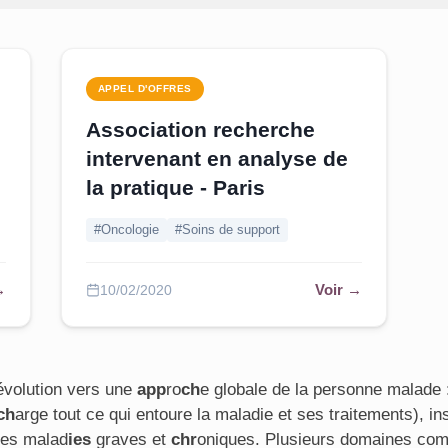
APPEL D'OFFRES
Association recherche
intervenant en analyse de
la pratique - Paris
#Oncologie
#Soins de support
→
Voir →
10/02/2020
'évolution vers une
app
ro
ch
e globale de la personne malade
ch
arge tout ce qui entoure la maladie et ses traitements), in
res malad
ies
graves et
chr
oniques. Plusieurs domaines co