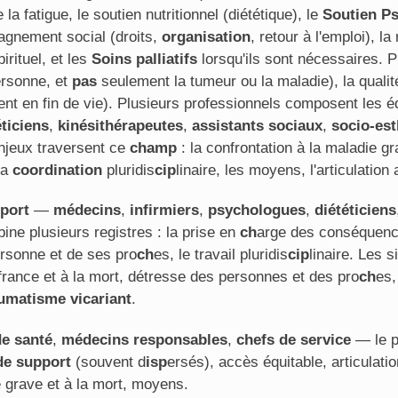
 la fatigue, le soutien nutritionnel (diététique), le
Soutien P
agnement social (droits,
organisation
, retour à l'emploi), la
rituel, et les
Soins palliatifs
lorsqu'ils sont nécessaires. P
ersonne, et
pas
seulement la tumeur ou la maladie), la qualité 
t en fin de vie). Plusieurs professionnels composent les é
éticiens
,
kinésithérapeutes
,
assistants sociaux
,
socio-est
njeux traversent ce
ch
amp
: la confrontation à la maladie gr
la
coordination
pluridis
cip
linaire, les moyens, l'articulation 
port
—
médecins
,
infirmiers
,
psychologues
,
diététiciens
ne plusieurs registres : la prise en
ch
arge des conséquence
rsonne et de ses pro
ch
es, le travail pluridis
cip
linaire. Les s
ffrance et à la mort, détresse des personnes et des pro
ch
es,
umatisme vicariant
.
de santé
,
médecins
responsables
,
chefs de service
— le pi
de support
(souvent d
isp
ersés), accès équitable, articulation
e grave et à la mort, moyens.