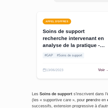
APPEL D'OFFRES
Soins de support
recherche intervenant en
analyse de la pratique -
Paris |
Pourvu au 19/07
#GAP
#Soins de support
Voir 
13/06/2023
Les
Soins de support
s'inscrivent dans l
(les « supportive care », pour
pre
ndre en
successifs, extension progressive à d'aut