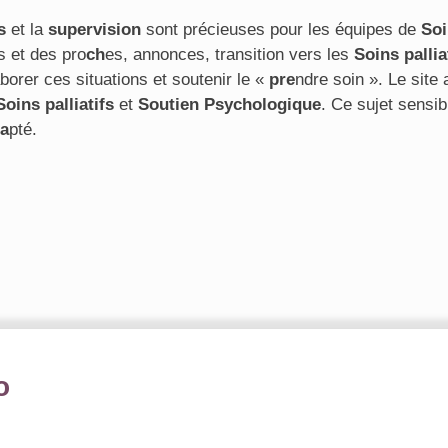
s
et la
supervision
sont précieuses pour les équipes de
Soi
s et des pro
ch
es, annonces, transition vers les
Soins pallia
aborer ces situations et soutenir le «
pre
ndre soin ». Le sit
Soins palliatifs
et
Soutien Psychologique
. Ce sujet sensib
a
pté.
o