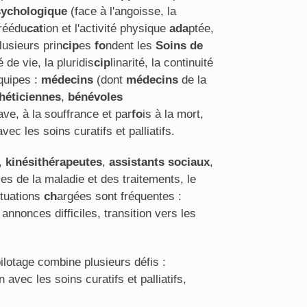
sychologique
(face à l'angoisse, la
 réédu
cat
ion et l'activité physique
ada
ptée,
lusieurs prin
cip
es
fo
ndent les
Soins de
de vie, la pluridis
cip
linarité, la continuité
quipes :
médecins
(dont
médecins
de la
héticiennes
,
bénévoles
ave, à la souffrance et par
fo
is à la mort,
avec les soins curatifs et palliatifs.
,
kinésithérapeutes
,
assistants sociaux
,
s de la maladie et des traitements, le
ituations
ch
argées sont fréquentes :
 annonces difficiles, transition vers les
lotage combine plusieurs défis :
 avec les soins curatifs et palliatifs,