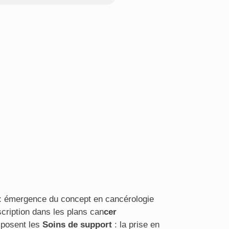
 : émergence du concept en cancérologie
scription dans les plans can
cer
mposent les
Soins de support
: la prise en