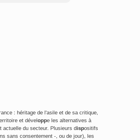
ance : héritage de l'asile et de sa critique,
erritoire et dével
opp
e les alternatives à
t actuelle du secteur. Plusieurs d
isp
ositifs
ins sans consentement -, ou de jour), les