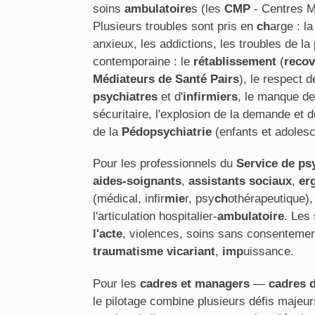
soins
ambulatoire
s (les
CMP
- Centres 
Plusieurs troubles sont pris en
ch
arge : la
anxieux, les addictions, les troubles de la
contemporaine : le
rétablissement
(
recov
Médiateurs de Santé Pairs
), le respect 
psychiatres
et d'
infirmiers
, le manque de 
sécuritaire, l'explosion de la demande et 
de la
Pédopsychiatrie
(enfants et adolesc
Pour les professionnels du
Service de psy
aides-soignants
,
assistants sociaux
,
er
(médical, infir
mie
r, psy
ch
othérapeutique),
l'articulation hospitalier-
ambulatoire
. Les
l'acte
, violences, soins sans consentement
traumatisme vicariant
,
imp
uissance.
Pour les
cadres et managers
—
cadres 
le pilotage combine plusieurs défis majeur