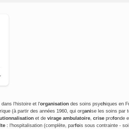
→
 dans l'histoire et l'
organisation
des soins psy
ch
iques en Fr
trique (à partir des années 1960, qui org
ani
se les soins par t
utionnalisation
et de
virage
ambulatoire
,
crise
pro
fo
nde e
lte
: l'hospitalisation (complète, par
fo
is sous contrainte - so