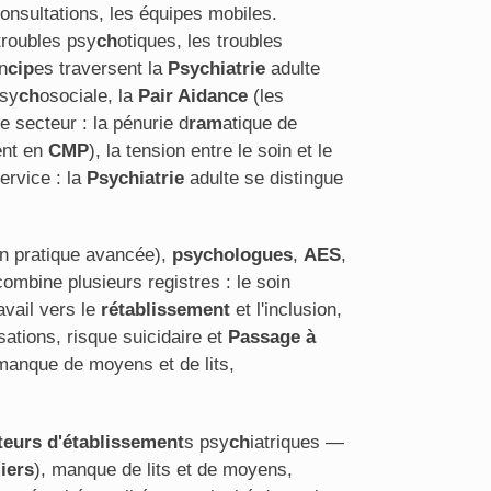
consultations, les équipes mobiles.
troubles psy
ch
otiques, les troubles
n
cip
es traversent la
Psychiatrie
adulte
psy
ch
osociale, la
Pair Aidance
(les
e secteur : la pénurie d
ram
atique de
ent en
CMP
), la tension entre le soin et le
service : la
Psychiatrie
adulte se distingue
n pratique avancée),
psychologues
,
AES
,
ombine plusieurs registres : le soin
ravail vers le
rétablissement
et l'inclusion,
tions, risque suicidaire et
Passage à
 manque de moyens et de lits,
teurs d'établissement
s psy
ch
iatriques —
iers
), manque de lits et de moyens,