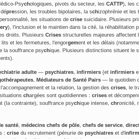
Médico-Psy
ch
ologiques, pivots du secteur, les
CATTP
), les 
 dé
pre
ssion, les troubles bipolaires, la s
ch
izophrénie et les 
 personnalité, les situations de
crise
suicidaire. Plusieurs pri
ery
), l'inclusion et le maintien dans la cité, la réhabilitation 
des droits. Plusieurs
Crises
structurelles majeures affectent l
lits et les fermetures, l'engor
gem
ent et les délais (notamm
de la souffrance psy
ch
ique. Plusieurs distinctions situent le 
ents).
chiatrie adulte
—
psychiatres
,
infirmiers
(et
infirmiers
e
gothérapeutes
,
Médiateurs de Santé Pairs
— le quotidien c
 l'accompagnement et la relation, la gestion des
crises
, le t
 situations
ch
argées sont quotidiennes :
crises
et décompensa
 (la contrainte), souffrance psy
ch
ique intense,
chr
onicité,
de santé
,
médecins
chefs de pôle
,
chefs de service
,
direc
s :
crise
du recrutement (pénurie de
psychiatres
et d'
infirm