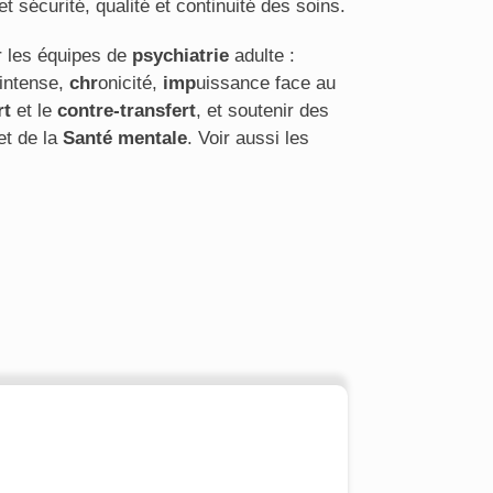
et sécurité, qualité et continuité des soins.
r les équipes de
psychiatrie
adulte :
 intense,
chr
onicité,
imp
uissance face au
rt
et le
contre-transfert
, et soutenir des
et de la
Santé mentale
. Voir aussi les