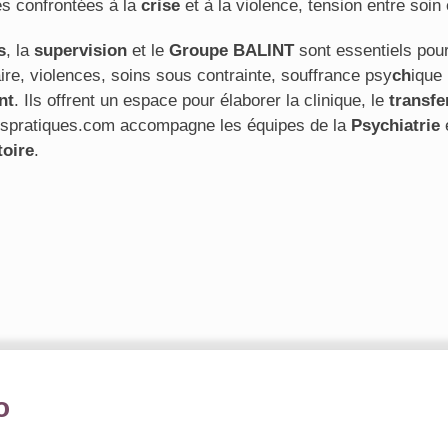
es confrontées à la
crise
et à la violence, tension entre soin 
s
, la
supervision
et le
Groupe BALINT
sont essentiels pou
re, violences, soins sous contrainte, souffrance psy
ch
ique
nt
. Ils offrent un espace pour élaborer la clinique, le
transfe
despratiques.com accompagne les équipes de la
Psychiatrie
toire
.
o