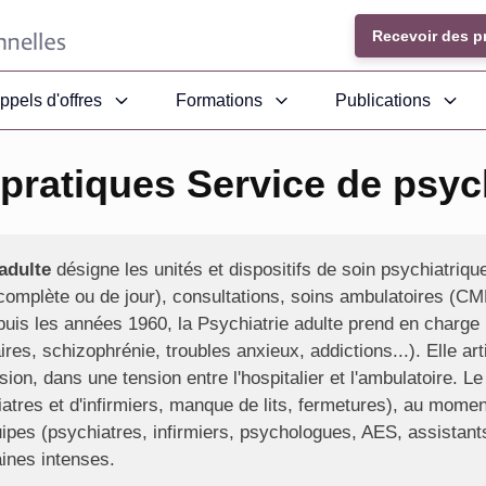
Recevoir des p
ppels d'offres
Formations
Publications
pratiques Service de psych
adulte
désigne les unités et dispositifs de soin psychiatriq
 (complète ou de jour), consultations, soins ambulatoires (
uis les années 1960, la Psychiatrie adulte prend en charge 
ires, schizophrénie, troubles anxieux, addictions...). Elle arti
ion, dans une tension entre l'hospitalier et l'ambulatoire. L
atres et d'infirmiers, manque de lits, fermetures), au mom
pes (psychiatres, infirmiers, psychologues, AES, assistants
aines intenses.