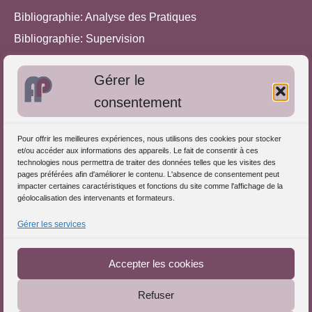
Bibliographie: Analyse des Pratiques
Bibliographie: Supervision
Bibliographie: Autres méthodes
Gérer le
Approches de l'Analyse des pratiques
consentement
Autres informations
Pour offrir les meilleures expériences, nous utilisons des cookies pour stocker
S'inscrire dans l'Annuaire
et/ou accéder aux informations des appareils. Le fait de consentir à ces
technologies nous permettra de traiter des données telles que les visites des
Publiez vos formations
pages préférées afin d'améliorer le contenu. L'absence de consentement peut
impacter certaines caractéristiques et fonctions du site comme l'affichage de la
Charte déontologique
géolocalisation des intervenants et formateurs.
Références d'intervention
Gérer les services
Partenaires du Portail
Accepter les cookies
Refuser