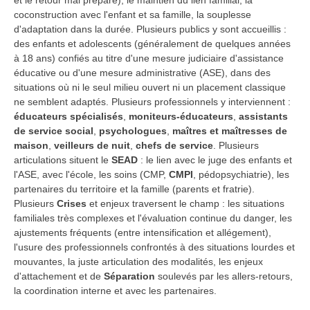
et le retour mal préparé), le maintien du lien familial, la
coconstruction avec l'enfant et sa famille, la souplesse
d'adaptation dans la durée. Plusieurs publics y sont accueillis :
des enfants et adolescents (généralement de quelques années
à 18 ans) confiés au titre d'une mesure judiciaire d'assistance
éducative ou d'une mesure administrative (ASE), dans des
situations où ni le seul milieu ouvert ni un placement classique
ne semblent adaptés. Plusieurs professionnels y interviennent :
éducateurs spécialisés
,
moniteurs-éducateurs
,
assistants
de service social
,
psychologues
,
maîtres et maîtresses de
maison
,
veilleurs de nuit
,
chefs de service
. Plusieurs
articulations situent le
SEAD
: le lien avec le juge des enfants et
l'ASE, avec l'école, les soins (CMP,
CMPI
, pédopsychiatrie), les
partenaires du territoire et la famille (parents et fratrie).
Plusieurs
Crises
et enjeux traversent le champ : les situations
familiales très complexes et l'évaluation continue du danger, les
ajustements fréquents (entre intensification et allégement),
l'usure des professionnels confrontés à des situations lourdes et
mouvantes, la juste articulation des modalités, les enjeux
d'attachement et de
Séparation
soulevés par les allers-retours,
la coordination interne et avec les partenaires.