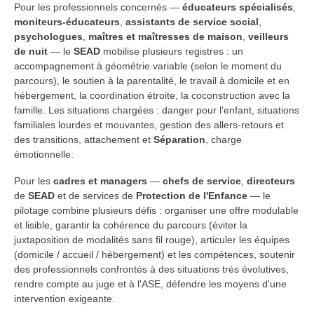
Pour les professionnels concernés —
éducateurs spécialisés
,
moniteurs-éducateurs
,
assistants de service social
,
psychologues
,
maîtres et maîtresses de maison
,
veilleurs
de nuit
— le
SEAD
mobilise plusieurs registres : un
accompagnement à géométrie variable (selon le moment du
parcours), le soutien à la parentalité, le travail à domicile et en
hébergement, la coordination étroite, la coconstruction avec la
famille. Les situations chargées : danger pour l'enfant, situations
familiales lourdes et mouvantes, gestion des allers-retours et
des transitions, attachement et
Séparation
, charge
émotionnelle.
Pour les
cadres et managers
—
chefs de service
,
directeurs
de
SEAD
et de services de
Protection de l'Enfance
— le
pilotage combine plusieurs défis : organiser une offre modulable
et lisible, garantir la cohérence du parcours (éviter la
juxtaposition de modalités sans fil rouge), articuler les équipes
(domicile / accueil / hébergement) et les compétences, soutenir
des professionnels confrontés à des situations très évolutives,
rendre compte au juge et à l'ASE, défendre les moyens d'une
intervention exigeante.