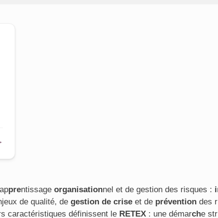
s
→
'ap
pre
ntissage
organisation
nel et de gestion des risques :
njeux de qualité, de
gestion de crise
et de
prévention
des r
s caractéristiques définissent le
RETEX
: une démar
ch
e st