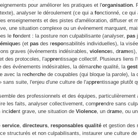
seignements pour améliorer les pratiques et l'
organisation
. 
texte), analyser le déroulement (ce qui a
fo
nctionné, ce qui
des enseignements et des pistes d'amélioration, diffuser et 
ave, une situation complexe ou un événement marquant, mais
p
es le
fo
ndent : la posture non culpabilisante (analyser,
pas
j
témique
s (et
pas
des r
espo
nsabilités individuelles), la vis
tions graves (événements indésirables,
violence
s, d
ram
es),
et des protocoles, l'ap
pre
ntissage collectif. Plusieurs liens 
se des événements indésirables, la démar
ch
e qualité, la
gest
e avec la re
ch
er
ch
e de coupables (qui bloque la parole), la 
» sans suite, l'enjeu d'une culture de l'ap
pre
ntissage plutôt q
semble des professionnels et des équipes, particulièremen
ire les faits, analyser collectivement, com
pre
ndre sans culp
n inc
ide
nt grave, une situation de
Violence
, un d
ram
e, ou un
 service
,
directeurs
,
responsables qualité
et gestion des
ce structurés et non culpabilisants, instaurer une culture de 