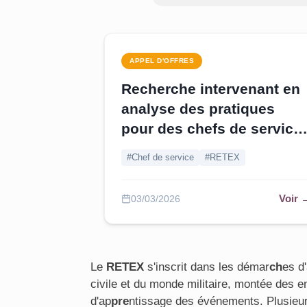
APPEL D'OFFRES
Recherche intervenant en
analyse des pratiques
pour des chefs de service
- Charente
#Chef de service
#RETEX
Voir 
03/03/2026
Le
RETEX
s'inscrit dans les démar
ch
es d
civile et du monde militaire, montée des e
d'ap
pre
ntissage des événements. Plusieur