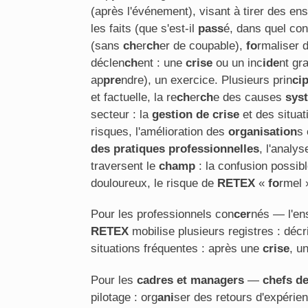
(après l'événement), visant à tirer des en
les faits (que s'est-il
pass
é, dans quel con
(sans
ch
er
ch
er de coupable),
fo
rmaliser 
déclen
ch
ent : une
crise
ou un inc
ide
nt gr
ap
pre
ndre), un exercice. Plusieurs prin
ci
et factuelle, la re
ch
er
ch
e des causes
sys
secteur : la
gestion de crise
et des situa
risques, l'amélioration des
organisation
s 
des pratiques professionnelles
, l'analy
traversent le
ch
amp
: la confusion possibl
douloureux, le risque de
RETEX
«
fo
rmel 
Pour les professionnels con
cer
nés — l'en
RETEX
mobilise plusieurs registres : décr
situations fréquentes : après une
crise
, u
Pour les
cadres et managers
—
chefs de
pilotage : org
ani
ser des retours d'expérien