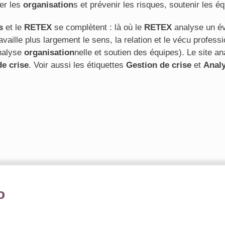
er les
organisation
s et prévenir les risques, soutenir les é
s
et le
RETEX
se complètent : là où le
RETEX
analyse un év
availle plus largement le sens, la relation et le vécu profes
nalyse
organisation
nelle et soutien des équipes). Le site
de crise
. Voir aussi les étiquettes
Gestion de crise
et
Analy
o