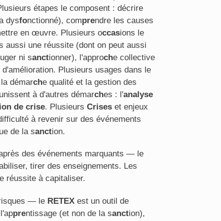
Plusieurs étapes le composent : décrire
 a dys
fo
nctionné), com
pre
ndre les causes
mettre en œuvre. Plusieurs o
ccas
ions le
 aussi une réussite (dont on peut aussi
uger ni s
anct
ionner), l'appro
ch
e collective
ée d'amélioration. Plusieurs usages dans le
 la démar
ch
e qualité et la gestion des
l'unissent à d'autres démar
ch
es : l'
analyse
ion de crise
. Plusieurs
Crises
et enjeux
difficulté à revenir sur des événements
ue de la s
anct
ion.
t après des événements marquants — le
abiliser, tirer des enseignements. Les
e réussite à capitaliser.
 risques — le
RETEX
est un outil de
l'ap
pre
ntissage (et non de la s
anct
ion),