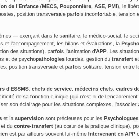
ion de l'Enfance
(
MECS
,
Pouponnière
,
ASE
,
PMI
), le libé
postes, position transve
rsa
le par
fo
is incon
fo
rtable, tension 
mes — exerçant dans le s
ani
taire, le médico-social, le so
ues et l'accompagnement, les bilans et évaluations, la
Psycho
ion des situations), par
fo
is l'
ani
mation d'
APP
. Les situatio
es et de psy
ch
o
pathologies
lourdes, gestion du
transfert
et
s, position transve
rsa
le et par
fo
is solitaire, tension entre 
urs d'ESSMS
,
chefs de service
,
médecins
ch
efs,
cadres d
cificité de sa
fo
nction clinique (qui n'est ni de l'encadrement 
biliser son éclairage pour les situations complexes, l'associe
s
et la
supervision
sont précieuses pour les
Psychologues 
et du
contre-transfert
(au cœur de la pratique clinique), po
cien
est par ailleurs souvent lui-même
Intervenant en APP