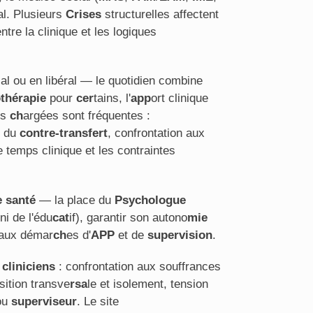
ral. Plusieurs
Crises
structurelles affectent
entre la clinique et les logiques
cial ou en libéral — le quotidien combine
thérapie
pour
cer
tains, l'
app
ort clinique
ns
ch
argées sont fréquentes :
 du
contre-transfert
, confrontation aux
le temps clinique et les contraintes
e santé
— la place du
Psychologue
ni de l'édu
cat
if), garantir son autono
mie
r aux démar
ch
es d'
APP
et de
supervision
.
cliniciens
: confrontation aux souffrances
sition transve
rsa
le et isolement, tension
ou
superviseur
. Le site