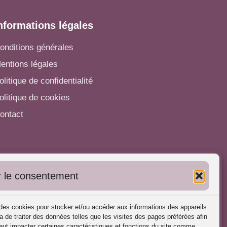
nformations légales
onditions générales
entions légales
olitique de confidentialité
olitique de cookies
ontact
utres informations
 le consentement
'inscrire dans l'Annuaire
ubliez vos formations
s des cookies pour stocker et/ou accéder aux informations des appareils.
harte déontologique
a de traiter des données telles que les visites des pages préférées afin
ut impacter certaines caractéristiques et fonctions du site comme