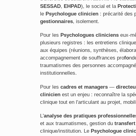
SESSAD
,
EHPAD
), le social et la
Protect
le
Psychologue clinicien
: précarité des 
gestionnaires
, isolement.
Pour les
Psychologues cliniciens
eux-mê
plusieurs registres : les entretiens cliniq
aux équipes (réunions, synthèses, élaborat
accompagnement de souffrances pro
fo
nd
traumatismes des personnes accompagnée
institutionnelles.
Pour les
cadres et managers
—
directe
clinicien
est un enjeu : reconnaître la spé
clinique tout en l'articulant au projet, mo
L'
analyse des pratiques professionnelle
et aux traumatismes, gestion du
transfert
clinique/institution. Le
Psychologue clini