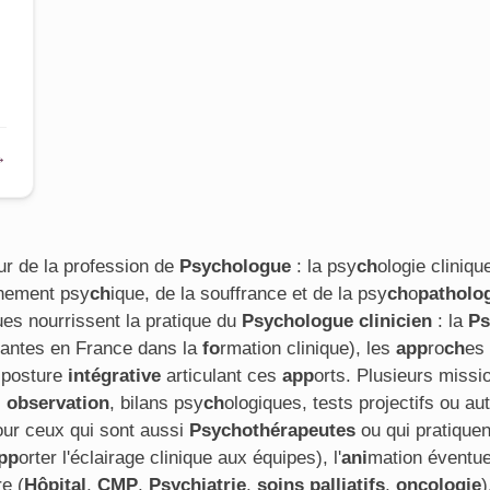
→
ur de la profession de
Psychologue
: la psy
ch
ologie cliniqu
nement psy
ch
ique, de la souffrance et de la psy
ch
o
patholo
ues nourrissent la pratique du
Psychologue clinicien
: la
Ps
antes en France dans la
fo
rmation clinique), les
app
ro
ch
es
 posture
intégrative
articulant ces
app
orts. Plusieurs missi
,
observation
, bilans psy
ch
ologiques, tests projectifs ou au
ur ceux qui sont aussi
Psychothérapeutes
ou qui pratique
pp
orter l'éclairage clinique aux équipes), l'
ani
mation éventue
re (
Hôpital
,
CMP
,
Psychiatrie
,
soins palliatifs
,
oncologie
)