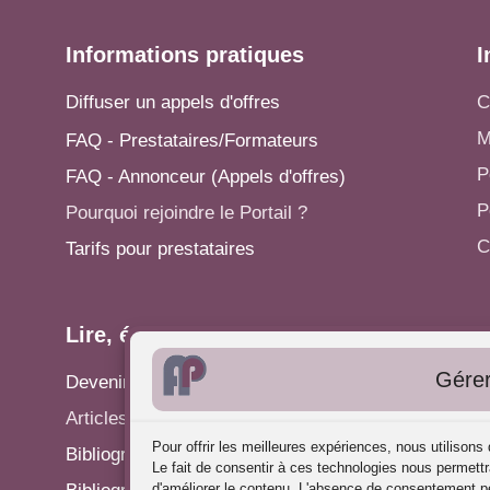
Informations pratiques
I
Diffuser un appels d'offres
C
M
FAQ - Prestataires/Formateurs
P
FAQ - Annonceur (Appels d'offres)
P
Pourquoi rejoindre le Portail ?
C
Tarifs pour prestataires
Lire, écrire...
A
Gérer
Devenir rédacteur
S
Articles - Actualités
P
Pour offrir les meilleures expériences, nous utilison
Bibliographie: Analyse des Pratiques
C
Le fait de consentir à ces technologies nous permettr
d'améliorer le contenu. L'absence de consentement pe