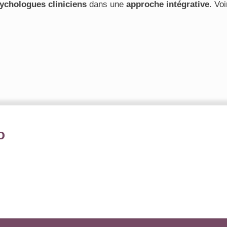
ychologues cliniciens
dans une
approche intégrative
. Voi
o