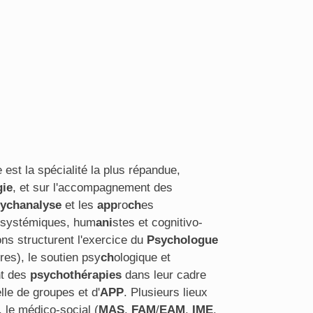
e est la spécialité la plus répandue,
gie
, et sur l'accompagnement des
ychanalyse
et les
app
ro
ch
es
 systémiques, hum
ani
stes et cognitivo-
ons structurent l'exercice du
Psychologue
tres), le soutien psy
ch
ologique et
nt des
psychothérapies
dans leur cadre
lle de groupes et d'
APP
. Plusieurs lieux
, le médico-social (
MAS
,
FAM
/
EAM
,
IME
,