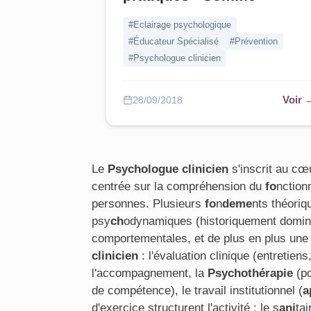
#Eclairage psychologique
#Éducateur Spécialisé
#Prévention
#Psychologue clinicien
Voir 
28/09/2018
Le
Psychologue clinicien
s'inscrit au cœ
centrée sur la compréhension du
fo
nction
personnes. Plusieurs
fo
n
deme
nts théoriq
psy
ch
odynamiques (historiquement domin
comportementales, et de plus en plus une
clinicien
: l'évaluation clinique (entretiens
l'accompagnement, la
Psychothérapie
(po
de compétence), le travail institutionnel (
a
d'exercice structurent l'activité : le s
ani
tai