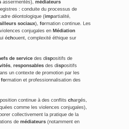
s
assermentés),
médiateurs
registres : conduite du processus de
cadre déontologique (
imp
artialité,
ailleurs sociaux
),
fo
rmation continue. Les
 violences conjugales en
Médiation
ui é
ch
ouent, complexité éthique sur
hefs de service
des d
isp
ositifs de
vités
,
responsables
des d
isp
ositifs
ans un contexte de promotion par les
,
fo
rmation et professionnalisation des
position continue à des conflits
ch
argés,
diquées comme les violences conjugales),
borer collectivement la pratique de la
rations de
médiateurs
(notamment en