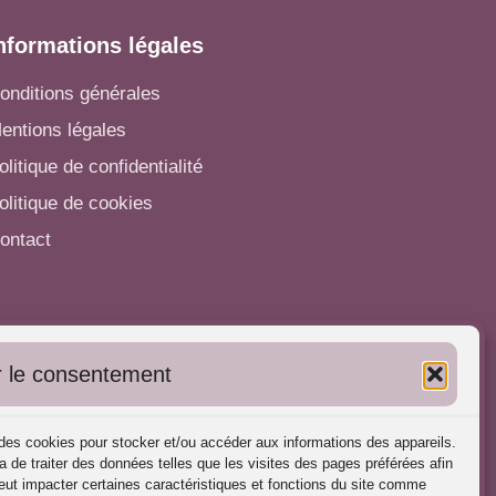
nformations légales
onditions générales
entions légales
olitique de confidentialité
olitique de cookies
ontact
utres informations
 le consentement
'inscrire dans l'Annuaire
ubliez vos formations
s des cookies pour stocker et/ou accéder aux informations des appareils.
harte déontologique
a de traiter des données telles que les visites des pages préférées afin
ut impacter certaines caractéristiques et fonctions du site comme
éférences d'intervention