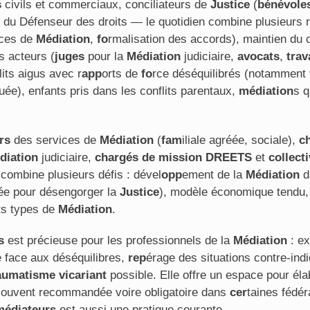
s
civils et commerciaux, conciliateurs de
Justice
(
bénévole
és du Défenseur des droits — le quotidien combine plusieurs 
nces de
Médiation
,
fo
rmalisation des accords), maintien du 
es acteurs (
juges
pour la
Médiation
judiciaire,
avocats
,
trav
lits aigus avec r
app
orts de
fo
rce déséquilibrés (notamment
uée), enfants pris dans les conflits parentaux,
médiation
s q
rs
des services de
Médiation
(
fam
iliale agréée, sociale),
c
diation
judiciaire,
chargés de mission
DREETS
et
collecti
combine plusieurs défis : dével
opp
ement de la
Médiation
d
ée pour désengorger la
Justice
), modèle économique tendu
nts types de
Médiation
.
s
est précieuse pour les professionnels de la
Médiation
: ex
té face aux déséquilibres,
rep
érage des situations contre-in
aumatisme vicariant
possible. Elle offre un espace pour éla
 souvent recommandée voire obligatoire dans
cer
taines fédé
médiateurs
est aussi une pratique courante.