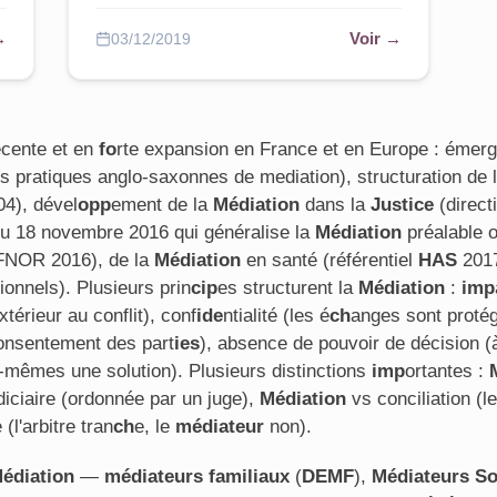
→
Voir →
03/12/2019
récente et en
fo
rte expansion en France et en Europe : éme
s pratiques anglo-saxonnes de mediation), structuration de 
4), dével
opp
ement de la
Médiation
dans la
Justice
(direct
 du 18 novembre 2016 qui généralise la
Médiation
préalable o
FNOR 2016), de la
Médiation
en santé (référentiel
HAS
2017
tionnels). Plusieurs prin
cip
es structurent la
Médiation
:
imp
xtérieur au conflit), conf
ide
ntialité (les é
ch
anges sont protég
onsentement des part
ies
), absence de pouvoir de décision (à 
s-mêmes une solution). Plusieurs distinctions
imp
ortantes :
diciaire (ordonnée par un juge),
Médiation
vs conciliation (l
(l'arbitre tran
ch
e, le
médiateur
non).
édiation
—
médiateurs familiaux
(
DEMF
),
Médiateurs So