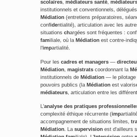
scolaires
,
médiateurs santé
,
médiateur
institutionnels et conventionnels, délégu
Médiation
(entretiens préparatoires, séa
conf
ide
ntialité), articulation avec les autr
situations
ch
argées sont fréquentes : conf
fam
iliale, où la
Médiation
est contre-indiq
l'
imp
artialité.
Pour les
cadres et managers
—
directeu
Médiation
,
magistrats
coordonnant la
Mé
institutionnels de
Médiation
— le pilotage 
pouvoirs publics (la
Médiation
est valoris
médiateurs
, articulation entre les différe
L'
analyse des pratiques professionnelle
complexité éthique récurrente (
imp
artiali
accompagnement de situations limites,
tr
Médiation
. La
supervision
est d'ailleurs
Médiation
fam
iliale). L'
Intervision
entre