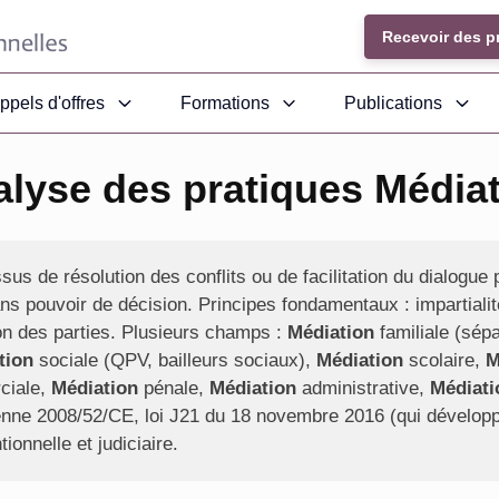
Recevoir des p
ppels d'offres
Formations
Publications
lyse des pratiques Média
us de résolution des conflits ou de facilitation du dialogue pa
ans pouvoir de décision. Principes fondamentaux : impartiali
sion des parties. Plusieurs champs :
Médiation
familiale (sépa
tion
sociale (QPV, bailleurs sociaux),
Médiation
scolaire,
M
ciale,
Médiation
pénale,
Médiation
administrative,
Médiati
péenne 2008/52/CE, loi J21 du 18 novembre 2016 (qui dévelop
ionnelle et judiciaire.