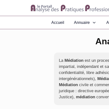
Accueil
Annuaire
A
Ana
La
Médiation
est un process
impartial, indépendant et s
confidentialité, libre adhé
intergénérationnels),
Média
Médiation
civile et commer
juridique : directive euro
Justice),
médiation
convent