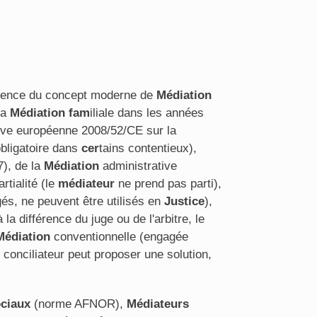
rgence du concept moderne de
Médiation
la
Médiation
fam
iliale dans les années
ive européenne 2008/52/CE sur la
bligatoire dans
cer
tains contentieux),
), de la
Médiation
administrative
artialité (le
médiateur
ne prend pas parti),
és, ne peuvent être utilisés en
Justice
),
la différence du juge ou de l'arbitre, le
Médiation
conventionnelle (engagée
e conciliateur peut proposer une solution,
ciaux
(norme AFNOR),
Médiateurs