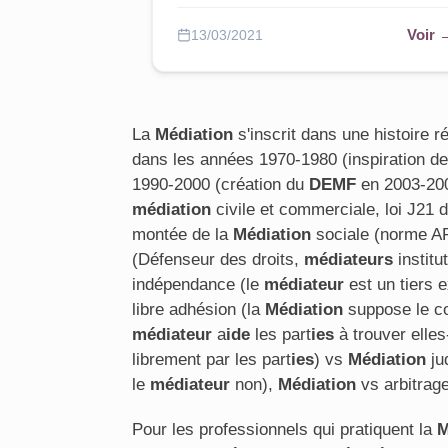
Voir 
13/03/2021
La
Médiation
s'inscrit dans une histoire 
dans les années 1970-1980 (inspiration de
1990-2000 (création du
DEMF
en 2003-200
médiation
civile et commerciale, loi J21
montée de la
Médiation
sociale (norme A
(Défenseur des droits,
médiateurs
institu
indépendance (le
médiateur
est un tiers e
libre adhésion (la
Médiation
suppose le c
médiateur
a
ide
les part
ies
à trouver elle
librement par les part
ies
) vs
Médiation
ju
le
médiateur
non),
Médiation
vs arbitrage 
Pour les professionnels qui pratiquent la
M