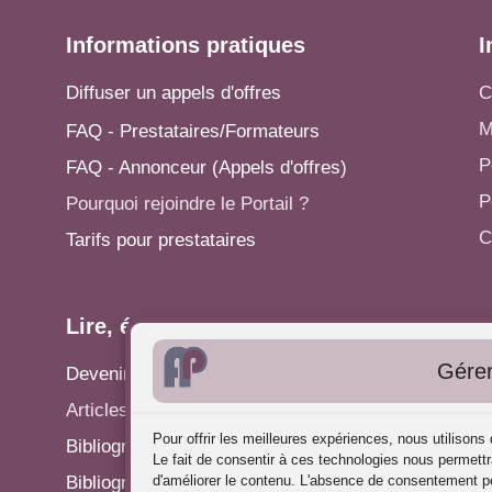
Informations pratiques
I
Diffuser un appels d'offres
C
M
FAQ - Prestataires/Formateurs
P
FAQ - Annonceur (Appels d'offres)
P
Pourquoi rejoindre le Portail ?
C
Tarifs pour prestataires
Lire, écrire...
A
Gérer
Devenir rédacteur
S
Articles - Actualités
P
Pour offrir les meilleures expériences, nous utilison
Bibliographie: Analyse des Pratiques
C
Le fait de consentir à ces technologies nous permettr
d'améliorer le contenu. L'absence de consentement pe
Bibliographie: Supervision
R