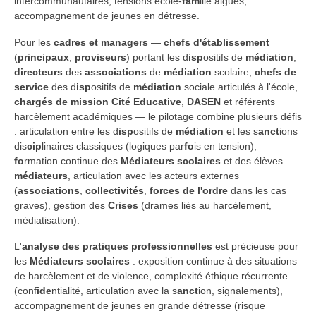
intercommunautaires, tensions école-
fam
ille aiguës,
accompagnement de jeunes en détresse.
Pour les
cadres et managers
—
chefs d'établissement
(
principaux
,
proviseurs
) portant les d
isp
ositifs de
médiation
,
directeurs
des
associations
de
médiation
scolaire,
chefs de
service
des d
isp
ositifs de
médiation
sociale articulés à l'école,
chargés de mission
Cité Educative
,
DASEN
et référents
harcèlement académiques — le pilotage combine plusieurs défis
: articulation entre les d
isp
ositifs de
médiation
et les s
anct
ions
dis
cip
linaires classiques (logiques par
fo
is en tension),
fo
rmation continue des
Médiateurs scolaires
et des élèves
médiateurs
, articulation avec les acteurs externes
(
associations
,
collectivités
,
forces de l'ordre
dans les cas
graves), gestion des
Crises
(drames liés au harcèlement,
médiatisation).
L'
analyse des pratiques professionnelles
est précieuse pour
les
Médiateurs scolaires
: exposition continue à des situations
de harcèlement et de violence, complexité éthique récurrente
(conf
ide
ntialité, articulation avec la s
anct
ion, signalements),
accompagnement de jeunes en grande détresse (risque