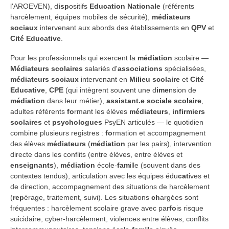
l'AROEVEN), d
isp
ositifs
Education Nationale
(référents
harcèlement, équipes mobiles de sécurité),
médiateurs
sociaux
intervenant aux abords des établissements en
QPV
et
Cité Educative
.
Pour les professionnels qui exercent la
médiation
scolaire —
Médiateurs scolaires
salariés d'
associations
spécialisées,
médiateurs sociaux
intervenant en
Milieu scolaire
et
Cité
Educative
,
CPE
(qui intègrent souvent une d
ime
nsion de
médiation
dans leur métier),
assistant.e sociale scolaire
,
adultes référents
fo
rmant les élèves
médiateurs
,
infirmiers
scolaires
et
psychologues
PsyEN articulés — le quotidien
combine plusieurs registres :
fo
rmation et accompagnement
des élèves
médiateurs
(
médiation
par les pairs), intervention
directe dans les conflits (entre élèves, entre élèves et
enseignants
),
médiation
école-
fam
ille (souvent dans des
contextes tendus), articulation avec les équipes édu
cat
ives et
de direction, accompagnement des situations de harcèlement
(
rep
érage, traitement, suivi). Les situations
ch
argées sont
fréquentes : harcèlement scolaire grave avec par
fo
is risque
suicidaire, cyber-harcèlement, violences entre élèves, conflits