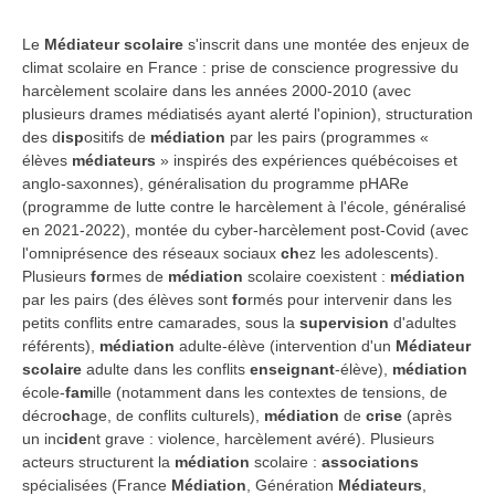
Le
Médiateur scolaire
s'inscrit dans une montée des enjeux de
climat scolaire en France : prise de conscience progressive du
harcèlement scolaire dans les années 2000-2010 (avec
plusieurs drames médiatisés ayant alerté l'opinion), structuration
des d
isp
ositifs de
médiation
par les pairs (programmes «
élèves
médiateurs
» inspirés des expériences québécoises et
anglo-saxonnes), généralisation du programme pHARe
(programme de lutte contre le harcèlement à l'école, généralisé
en 2021-2022), montée du cyber-harcèlement post-Covid (avec
l'omniprésence des réseaux sociaux
ch
ez les adolescents).
Plusieurs
fo
rmes de
médiation
scolaire coexistent :
médiation
par les pairs (des élèves sont
fo
rmés pour intervenir dans les
petits conflits entre camarades, sous la
supervision
d'adultes
référents),
médiation
adulte-élève (intervention d'un
Médiateur
scolaire
adulte dans les conflits
enseignant
-élève),
médiation
école-
fam
ille (notamment dans les contextes de tensions, de
décro
ch
age, de conflits culturels),
médiation
de
crise
(après
un inc
ide
nt grave : violence, harcèlement avéré). Plusieurs
acteurs structurent la
médiation
scolaire :
associations
spécialisées (France
Médiation
, Génération
Médiateurs
,