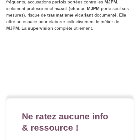
fréquents, accusations par
fo
is portées contre les
MJPM
,
isolement professionnel
mas
sif (
ch
aque
MJPM
porte seul ses
mesures), risque de
traumatisme vicariant
documenté. Elle
offre un espace pour élaborer collectivement le métier de
MJPM
. La
supervision
complète utilement.
Ne ratez aucune info
& ressource !