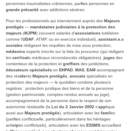
personnes traumatisées crâniennes, par
fo
is personnes en
grande précarité
avec addictions sévères.
Pour les professionnels qui interviennent auprès des
Majeurs
protégés
—
mandataires judiciaires à la protection des
majeurs
(
MJPM
) (souvent salariés d'
associations
tutélaires
comme l'
UDAF
, ATMP, ou en exercice individuel),
assistant.e.s
sociales
rédigeant les requêtes de mise sous protection,
médecins
experts inscrits sur la liste du procureur (qui rédigent
les
cer
tifi
cat
s médicaux circonstanciés obligatoires),
juges
des
contentieux de la protection et
greffiers
des juridictions,
éducateurs spécialisés
en
EHPAD
,
MAS
,
EAM
accompagnant
des rés
ide
nts
Majeurs protégés
,
avocats
spécialisés en
protection des majeurs — le quotidien combine plusieurs
registres : protection juridique des biens et de la personne
(gestion patrimoniale, comptes-rendus annuels au juge),
accompagnement de la personne dans le respect de son
autonomie résiduelle (la
Loi du 2 Janvier 2002
s'
app
lique
aussi aux
Majeurs protégés
), articulation avec les
fam
illes
(par
fo
is conflictuelle, particulièrement dans les héritages
anti
cip
és conflictuels), articulation avec les
ESSMS
accueillant