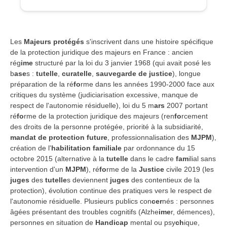
Les
Majeurs protégés
s'inscrivent dans une histoire spécifique
de la protection juridique des majeurs en France : ancien
rég
ime
structuré par la loi du 3 janvier 1968 (qui avait posé les
b
ase
s :
tutelle
,
curatelle
,
sauvegarde de justice
), longue
préparation de la ré
fo
rme dans les années 1990-2000 face aux
critiques du système (judiciarisation excessive, manque de
respect de l'autonomie résiduelle), loi du 5 m
ars
2007 portant
ré
fo
rme de la protection juridique des majeurs (ren
fo
rcement
des droits de la personne protégée, priorité à la subsidiarité,
mandat de protection future
, professionnalisation des
MJPM
),
création de l'
habilitation familiale
par ordonnance du 15
octobre 2015 (alternative à la
tutelle
dans le cadre
fam
ilial sans
intervention d'un
MJPM
), ré
fo
rme de la
Justice
civile 2019 (les
juges
des
tutelle
s deviennent
juges
des contentieux de la
protection), évolution continue des pratiques vers le respect de
l'autonomie résiduelle. Plusieurs publics con
cer
nés : personnes
âgées présentant des troubles cognitifs (Alzhe
ime
r, démences),
personnes en situation de
Handicap
mental ou psy
ch
ique,