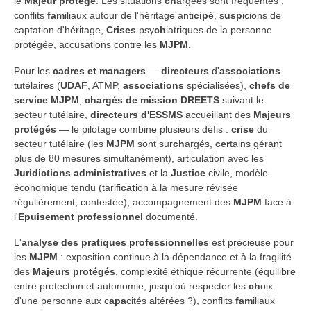
le
Majeur protégé
. Les situations
ch
argées sont fréquentes :
conflits
fam
iliaux autour de l'héritage anti
cip
é, s
usp
icions de
captation d'héritage,
Crises
psy
ch
iatriques de la personne
protégée, accusations contre les
MJPM
.
Pour les
cadres et managers
—
directeurs
d'
associations
tutélaires (
UDAF
, ATMP,
associations
spécialisées),
chefs de
service
MJPM
,
chargés de mission
DREETS
suivant le
secteur tutélaire,
directeurs d'ESSMS
accueillant des
Majeurs
protégés
— le pilotage combine plusieurs défis :
crise
du
secteur tutélaire (les
MJPM
sont sur
ch
argés,
cer
tains gérant
plus de 80 mesures simultanément), articulation avec les
Juridictions administratives
et la
Justice
civile, modèle
économique tendu (tarifi
cat
ion à la mesure révisée
régulièrement, contestée), accompagnement des
MJPM
face à
l'
Epuisement professionnel
documenté.
L'
analyse des pratiques professionnelles
est précieuse pour
les
MJPM
: exposition continue à la dépendance et à la fragilité
des
Majeurs protégés
, complexité éthique récurrente (équilibre
entre protection et autonomie, jusqu'où respecter les
ch
oix
d'une personne aux c
apa
cités altérées ?), conflits
fam
iliaux