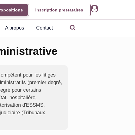
ropositions
Inscription prestataires
A propos
Contact
ministrative
 compétent pour les litiges
dministratifs (premier degré,
degré pour certains
at, hospitalière,
autorisation d'ESSMS,
 judiciaire (Tribunaux