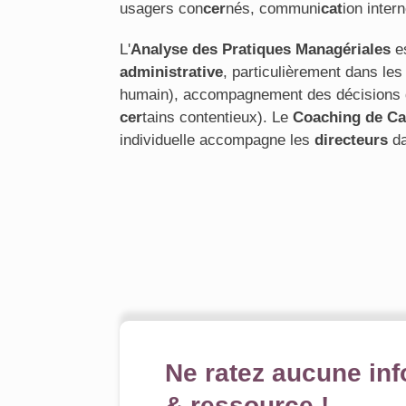
usagers con
cer
nés, communi
cat
ion inter
L'
Analyse des Pratiques Managériales
es
administrative
, particulièrement dans les
humain), accompagnement des décisions dif
cer
tains contentieux). Le
Coaching de Ca
individuelle accompagne les
directeurs
da
Ne ratez aucune inf
& ressource !