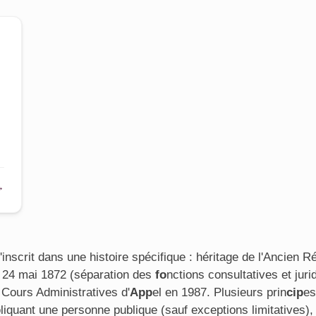
→
inscrit dans une histoire spécifique : héritage de l'Ancien R
du 24 mai 1872 (séparation des
fo
nctions consultatives et juri
 Cours Administratives d'
App
el en 1987. Plusieurs prin
cip
es
p
liquant une personne publique (sauf exceptions limitatives), p