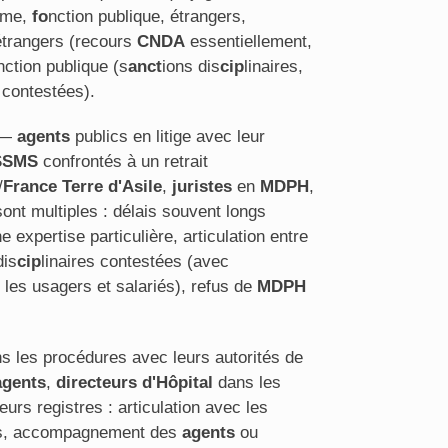
sme,
fo
nction publique, étrangers,
étrangers (recours
CNDA
essentiellement,
nction publique (s
anct
ions dis
cip
linaires,
s contestées).
—
agents
publics en litige avec leur
ESSMS
confrontés à un retrait
/
France Terre d'Asile
,
juristes
en
MDPH
,
nt multiples : délais souvent longs
 expertise particulière, articulation entre
dis
cip
linaires contestées (avec
es usagers et salariés), refus de
MDPH
s les procédures avec leurs autorités de
agents
,
directeurs d'Hôpital
dans les
rs registres : articulation avec les
iers, accompagnement des
agents
ou