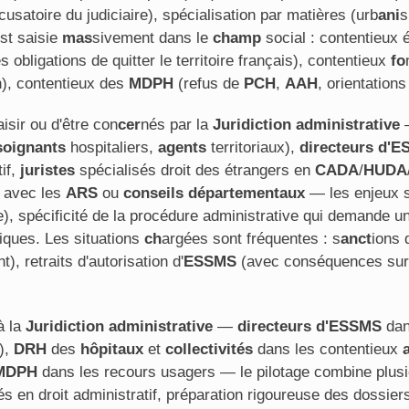
cusatoire du judiciaire), spécialisation par matières (urb
ani
st saisie
mas
sivement dans le
ch
amp
social : contentieux 
 obligations de quitter le territoire français), contentieux
fo
on), contentieux des
MDPH
(refus de
PCH
,
AAH
, orientation
isir ou d'être con
cer
nés par la
Juridiction administrative
soignants
hospitaliers,
agents
territoriaux),
directeurs d'
tif,
juristes
spécialisés droit des étrangers en
CADA
/
HUDA
 avec les
ARS
ou
conseils départementaux
— les enjeux so
e), spécificité de la procédure administrative qui demande une
giques. Les situations
ch
argées sont fréquentes : s
anct
ions 
nt), retraits d'autorisation d'
ESSMS
(avec conséquences sur l
à la
Juridiction administrative
—
directeurs d'ESSMS
dan
),
DRH
des
hôpitaux
et
collectivités
dans les contentieux
MDPH
dans les recours usagers — le pilotage combine plusieu
és en droit administratif, préparation rigoureuse des doss