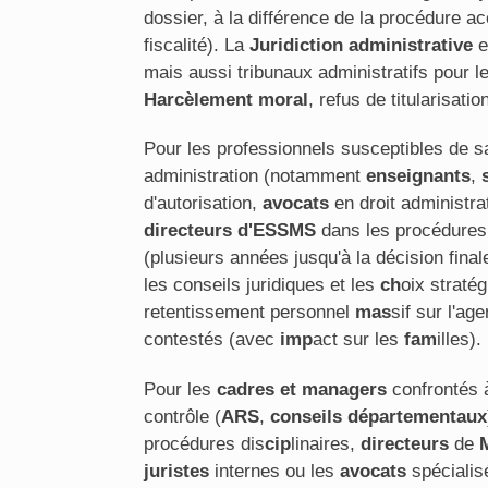
dossier, à la différence de la procédure ac
fiscalité). La
Juridiction administrative
e
mais aussi tribunaux administratifs pour les
Harcèlement moral
, refus de titularisati
Pour les professionnels susceptibles de sa
administration (notamment
enseignants
,
d'autorisation,
avocats
en droit administra
directeurs d'ESSMS
dans les procédures
(plusieurs années jusqu'à la décision final
les conseils juridiques et les
ch
oix straté
retentissement personnel
mas
sif sur l'age
contestés (avec
imp
act sur les
fam
illes).
Pour les
cadres et managers
confrontés 
contrôle (
ARS
,
conseils départementaux
procédures dis
cip
linaires,
directeurs
de
juristes
internes ou les
avocats
spécialis