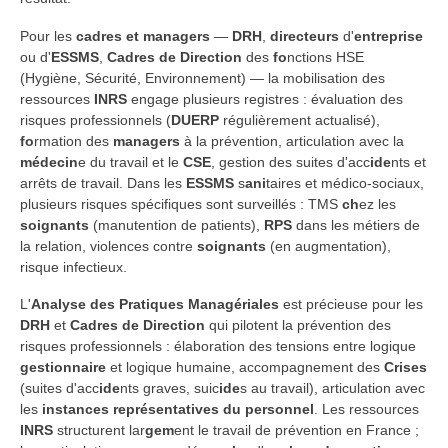
Pour les
cadres et managers
—
DRH
,
directeurs
d'
entreprise
ou d'
ESSMS
,
Cadres de Direction
des
fo
nctions HSE
(Hygiène, Sécurité, Environnement) — la mobilisation des
ressources
INRS
engage plusieurs registres : évaluation des
risques professionnels (
DUERP
régulièrement actualisé),
fo
rmation des
managers
à la prévention, articulation avec la
médecin
e du travail et le
CSE
, gestion des suites d'acc
ide
nts et
arrêts de travail. Dans les
ESSMS
s
ani
taires et médico-sociaux,
plusieurs risques spécifiques sont surveillés : TMS
ch
ez les
soignants
(manutention de patients),
RPS
dans les métiers de
la relation, violences contre
soignants
(en augmentation),
risque infectieux.
L'
Analyse des Pratiques Managériales
est précieuse pour les
DRH
et
Cadres de Direction
qui pilotent la prévention des
risques professionnels : élaboration des tensions entre logique
gestionnaire
et logique humaine, accompagnement des
Crises
(suites d'acc
ide
nts graves, suic
ide
s au travail), articulation avec
les
instances représentatives du personnel
. Les ressources
INRS
structurent lar
gem
ent le travail de prévention en France ;