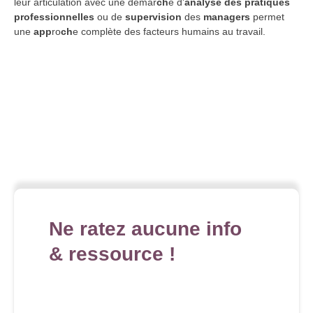
leur articulation avec une démar
ch
e d'
analyse des pratiques
professionnelles
ou de
supervision
des
managers
permet
une
app
ro
ch
e complète des facteurs humains au travail.
Ne ratez aucune info
& ressource !