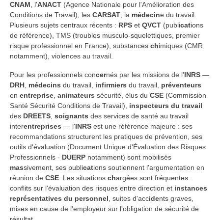
CNAM
, l'
ANACT
(Agence Nationale pour l'Amélioration des
Conditions de Travail), les
CARSAT
, la
médecin
e du travail.
Plusieurs sujets centraux récents :
RPS
et
QVCT
(publi
cat
ions
de référence), TMS (troubles musculo-squelettiques, premier
risque professionnel en France), substances
ch
imiques (CMR
notamment), violences au travail.
Pour les professionnels con
cer
nés par les missions de l'
INRS
—
DRH
,
médecins
du travail,
infirmiers
du travail,
préventeurs
en
entreprise
,
animateurs
sécurité, élus du
CSE
(Commission
Santé Sécurité Conditions de Travail),
inspecteurs du travail
des
DREETS
,
soignants
des services de santé au travail
inter
entreprises
— l'
INRS
est une référence majeure : ses
recommandations structurent les pratiques de prévention, ses
outils d'évaluation (Document Unique d'Évaluation des Risques
Professionnels -
DUERP
notamment) sont mobilisés
mas
sivement, ses publi
cat
ions soutiennent l'argumentation en
réunion de
CSE
. Les situations
ch
argées sont fréquentes :
conflits sur l'évaluation des risques entre direction et
instances
représentatives du personnel
, suites d'acc
ide
nts graves,
mises en cause de l'employeur sur l'obligation de sécurité de
résultat.