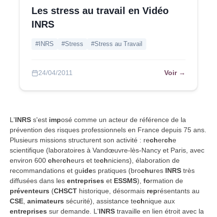
Les stress au travail en Vidéo
INRS
#INRS
#Stress
#Stress au Travail
Voir →
24/04/2011
L'
INRS
s'est
imp
osé comme un acteur de référence de la
prévention des risques professionnels en France depuis 75 ans.
Plusieurs missions structurent son activité : re
ch
er
ch
e
scientifique (laboratoires à Vandœuvre-lès-Nancy et Paris, avec
environ 600
ch
er
ch
eurs et te
ch
niciens), élaboration de
recommandations et gu
ide
s pratiques (bro
chu
res
INRS
très
diffusées dans les
entreprises
et
ESSMS
),
fo
rmation de
préventeurs
(
CHSCT
historique, désormais
rep
résentants au
CSE
,
animateurs
sécurité), assistance te
ch
nique aux
entreprises
sur demande. L'
INRS
travaille en lien étroit avec la