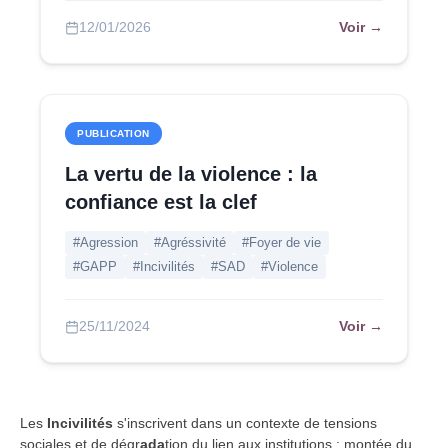
Voir →
12/01/2026
PUBLICATION
La vertu de la violence : la
confiance est la clef
#Agression
#Agréssivité
#Foyer de vie
#GAPP
#Incivilités
#SAD
#Violence
Voir →
25/11/2024
Les
Incivilités
s'inscrivent dans un contexte de tensions
sociales et de dégr
ada
tion du lien aux institutions : montée du