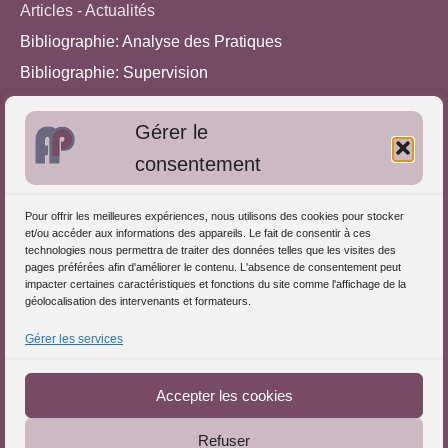
Articles - Actualités
Bibliographie: Analyse des Pratiques
Bibliographie: Supervision
Bibliographie: Autres méthodes
Gérer le
Approches de l'Analyse des pratiques
consentement
Autres informations
Pour offrir les meilleures expériences, nous utilisons des cookies pour stocker
S'inscrire dans l'Annuaire
et/ou accéder aux informations des appareils. Le fait de consentir à ces
technologies nous permettra de traiter des données telles que les visites des
Publiez vos formations
pages préférées afin d'améliorer le contenu. L'absence de consentement peut
impacter certaines caractéristiques et fonctions du site comme l'affichage de la
Charte déontologique
géolocalisation des intervenants et formateurs.
Références d'intervention
Gérer les services
Partenaires du Portail
Accepter les cookies
Refuser