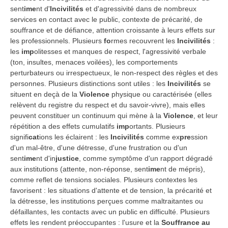
sent
ime
nt d'
Incivilités
et d'agressivité dans de nombreux
services en contact avec le public, contexte de précarité, de
souffrance et de défiance, attention croissante à leurs effets sur
les professionnels. Plusieurs
fo
rmes recouvrent les
Incivilités
:
les
imp
olitesses et manques de respect, l'agressivité verbale
(ton, insultes, menaces voilées), les comportements
perturbateurs ou irrespectueux, le non-respect des règles et des
personnes. Plusieurs distinctions sont utiles : les
Incivilités
se
situent en deçà de la
Violence
physique ou caractérisée (elles
relèvent du registre du respect et du savoir-vivre), mais elles
peuvent constituer un continuum qui mène à la
Violence
, et leur
répétition a des effets cumulatifs
imp
ortants. Plusieurs
signifi
cat
ions les éclairent : les
Incivilités
comme ex
pre
ssion
d'un mal-être, d'une détresse, d'une frustration ou d'un
sent
ime
nt d'in
justice
, comme symptôme d'un rapport dégradé
aux institutions (attente, non-réponse, sent
ime
nt de mépris),
comme reflet de tensions sociales. Plusieurs contextes les
favorisent : les situations d'attente et de tension, la précarité et
la détresse, les institutions perçues comme maltraitantes ou
défaillantes, les contacts avec un public en difficulté. Plusieurs
effets les rendent préoccupantes : l'usure et la
Souffrance au