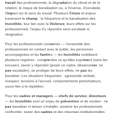
travail
des professionnels, la dégr
ada
tion du climat et de la
relation, le risque de banalisation ou, à l'inverse, d'escalade,
l'
imp
act sur le sens du travail. Plusieurs
Crises
et enjeux
traversent le
ch
amp
: la fréquence et la banalisation des
Incivilités
, leur lien avec la
Violence
, leurs effets sur les
professionnels, l'enjeu d'y répondre sans escalade ni
résignation.
Pour les professionnels con
cer
nés — l'ensemble des
professionnels en contact avec le public, les personnes
accompagnées et les
fam
illes — les
Incivilités
mobilisent
plusieurs registres : com
pre
ndre ce qu'elles expr
ime
nt (sans les
excuser), savoir y répondre (poser un cadre, désamor
cer
, ne
pas
escalader), se protéger de leurs effets, ne
pas
les
banaliser. Les situations fréquentes : agressivité verbale,
irrespect, tensions à l'accueil, comportements perturbateurs,
usure liée à la répétition.
Pour les
cadres et managers
—
chefs de service
,
directeurs
— les
Incivilités
sont un enjeu de
prévention
et de soutien : ne
pas
banaliser ni laisser s'installer, soutenir les professionnels
confrontés, poser des
cadres
et des réponses institutionnelles,