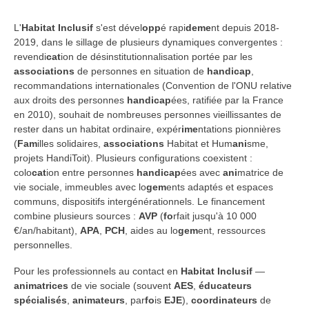
L'
Habitat Inclusif
s'est dével
opp
é rapi
deme
nt depuis 2018-
2019, dans le sillage de plusieurs dynamiques convergentes :
revendi
cat
ion de désinstitutionnalisation portée par les
associations
de personnes en situation de
handicap
,
recommandations internationales (Convention de l'ONU relative
aux droits des personnes
handicap
ées, ratifiée par la France
en 2010), souhait de nombreuses personnes vieillissantes de
rester dans un habitat ordinaire, expér
ime
ntations pionnières
(
Fam
illes solidaires,
associations
Habitat et Hum
ani
sme,
projets HandiToit). Plusieurs configurations coexistent :
colo
cat
ion entre personnes
handicap
ées avec
ani
matrice de
vie sociale, immeubles avec lo
gem
ents adaptés et espaces
communs, dispositifs intergénérationnels. Le financement
combine plusieurs sources :
AVP
(
fo
rfait jusqu'à 10 000
€/an/habitant),
APA
,
PCH
, aides au lo
gem
ent, ressources
personnelles.
Pour les professionnels au contact en
Habitat Inclusif
—
animatrices
de vie sociale (souvent
AES
,
éducateurs
spécialisés
,
animateurs
, par
fo
is
EJE
),
coordinateurs
de