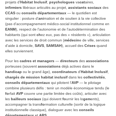
projets d'
Habitat Inclusif
,
psychologues
va
cat
aires,
infirmiers
libéraux articulés au projet,
assistants sociaux
des
CCAS
ou
conseils départementaux
— le quotidien est
singulier : posture d'
ani
mation et de soutien à la vie collective
(pas d'accompagnement médico-social institutionnel comme en
EANM
), respect de l'autonomie et de l'autodétermination des
habitants (qui sont
ch
ez eux, pas des « résidents »), articulation
avec les services de droit commun (
médecin
e de ville, services
d'aide à domicile,
SAVS
,
SAMSAH
), accueil des
Crises
quand
elles surviennent.
Pour les
cadres et managers
—
directeurs
des
associations
porteuses (souvent
associations
déjà actives dans le
handicap
ou le grand âge),
coordinateurs
d'
Habitat Inclusif
,
chargés de mission
habitat inclusif
dans les
collectivités
,
conseils départementaux
qui pilotent l'
AVP
— le pilotage
combine plusieurs défis : tenir un modèle économique tendu (le
fo
rfait
AVP
couvre une partie limitée des coûts), articuler avec
les
bailleurs sociaux
(qui doivent
fo
urnir les lo
gem
ents),
accompagner la trans
fo
rmation culturelle (sortir de la logique
institutionnelle classique), dialoguer avec les
conseils
départementaux
et
ARS
.