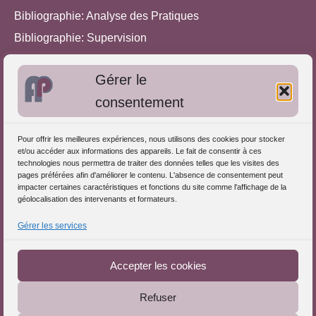
Bibliographie: Analyse des Pratiques
Bibliographie: Supervision
Bibliographie: Autres méthodes
Gérer le
Approches de l'Analyse des pratiques
consentement
Autres informations
Pour offrir les meilleures expériences, nous utilisons des cookies pour stocker
S'inscrire dans l'Annuaire
et/ou accéder aux informations des appareils. Le fait de consentir à ces
technologies nous permettra de traiter des données telles que les visites des
Publiez vos formations
pages préférées afin d'améliorer le contenu. L'absence de consentement peut
impacter certaines caractéristiques et fonctions du site comme l'affichage de la
Charte déontologique
géolocalisation des intervenants et formateurs.
Références d'intervention
Gérer les services
Partenaires du Portail
Accepter les cookies
Refuser
Le Portail de l'Analyse des Pratiques © 2025 - Tous droits