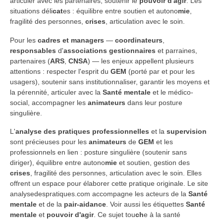
articuler avec les partenaires, soutenir le
pouvoir d'agir
. Les
situations déli
cat
es : équilibre entre soutien et autono
mie
,
fragilité des personnes,
crises
, articulation avec le soin.
Pour les
cadres et managers
—
coordinateurs
,
responsables
d'
associations
gestionnaires
et parraines,
partenaires (
ARS
,
CNSA
) — les enjeux appellent plusieurs
attentions : respecter l'esprit du
GEM
(porté par et pour les
usagers), soutenir sans institutionnaliser, garantir les moyens et
la pérennité, articuler avec la
Santé mentale
et le médico-
social, accompagner les
animateurs
dans leur posture
singulière.
L'
analyse des pratiques professionnelles
et la
supervision
sont précieuses pour les
animateurs
de
GEM
et les
professionnels en lien : posture singulière (soutenir sans
diriger), équilibre entre autono
mie
et soutien, gestion des
crises
, fragilité des personnes, articulation avec le soin. Elles
offrent un espace pour élaborer cette pratique originale. Le site
analysedespratiques.com accompagne les acteurs de la
Santé
mentale
et de la
pair-aidance
. Voir aussi les étiquettes
Santé
mentale
et
pouvoir d'agir
. Ce sujet tou
ch
e à la santé