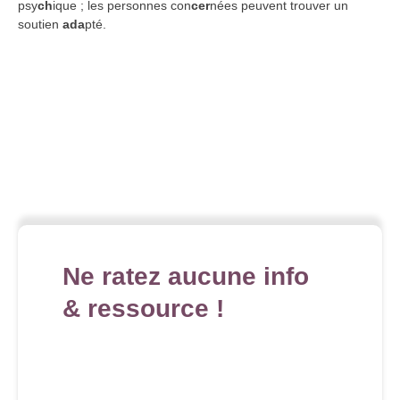
psy
ch
ique ; les personnes con
cer
nées peuvent trouver un
soutien
ada
pté.
Ne ratez aucune info
& ressource !