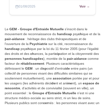
Voir →
01/08/2025
Le
GEM - Groupe d'Entraide Mutuelle
s'inscrit dans le
mouvement de reconnaissance du
handicap
psy
ch
ique et de la
pair-aidance
: héritage des clubs thérapeutiques et de
l'ouverture de la
Psychiatrie
sur la cité, reconnaissance du
handicap
psy
ch
ique par la loi du 11 février 2005 (pour l'égalité
des droits et des
ch
ances, la parti
cip
ation et la citoyenneté des
personnes handicapées
), montée de la
pair-aidance
comme
facteur de
rétablissement
. Plusieurs caractéristiques
définissent le
GEM
: un d
isp
ositif d'entra
ide
entre pairs (un
collectif de personnes vivant des difficultés similaires qui se
soutiennent mutuellement), une
association
portée par et pour
les usagers (les adhérents déc
ide
nt et an
ime
nt), un
espace de
rencontre
, d'activités et de convivialité (souvent en ville), un
point essentiel : le
Groupe d'Entraide Mutuelle
n'est ni une
structure médico-sociale au sens strict, ni un lieu de soins.
Plusieurs publics sont con
cer
nés : les personnes vivant avec un