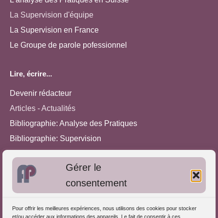
La Supervision d'équipe
La Supervision en France
Le Groupe de parole pofessionnel
Lire, écrire...
Devenir rédacteur
Articles - Actualités
Bibliographie: Analyse des Pratiques
Bibliographie: Supervision
Bibliographie: Autres méthodes
Gérer le
Approches de l'Analyse des pratiques
consentement
Autres informations
Pour offrir les meilleures expériences, nous utilisons des cookies pour stocker
S'inscrire dans l'Annuaire
et/ou accéder aux informations des appareils. Le fait de consentir à ces