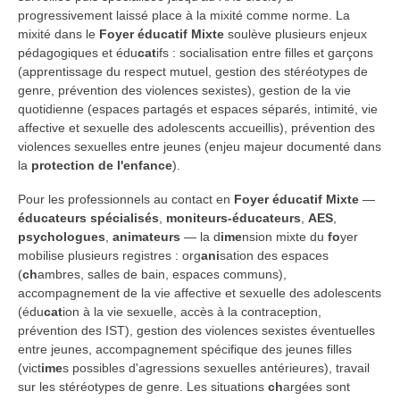
progressivement laissé place à la mixité comme norme. La
mixité dans le
Foyer éducatif Mixte
soulève plusieurs enjeux
pédagogiques et édu
cat
ifs : socialisation entre filles et garçons
(apprentissage du respect mutuel, gestion des stéréotypes de
genre, prévention des violences sexistes), gestion de la vie
quotidienne (espaces partagés et espaces séparés, intimité, vie
affective et sexuelle des adolescents accueillis), prévention des
violences sexuelles entre jeunes (enjeu majeur documenté dans
la
protection de l'enfance
).
Pour les professionnels au contact en
Foyer éducatif Mixte
—
éducateurs spécialisés
,
moniteurs-éducateurs
,
AES
,
psychologues
,
animateurs
— la d
ime
nsion mixte du
fo
yer
mobilise plusieurs registres : org
ani
sation des espaces
(
ch
ambres, salles de bain, espaces communs),
accompagnement de la vie affective et sexuelle des adolescents
(édu
cat
ion à la vie sexuelle, accès à la contraception,
prévention des IST), gestion des violences sexistes éventuelles
entre jeunes, accompagnement spécifique des jeunes filles
(vict
ime
s possibles d'agressions sexuelles antérieures), travail
sur les stéréotypes de genre. Les situations
ch
argées sont