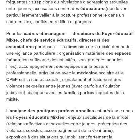
fréquentes : s
usp
icions ou révélations d'agressions sexuelles
entre jeunes, accusations contre des
éducateurs
(qui doivent
particulièrement veiller à la posture professionnelle dans un
cadre mixte), conflits entre filles et garçons.
Pour les
cadres et managers
—
directeurs de Foyer éducatif
Mixte
,
chefs de service éducatifs
,
directeurs
des
associations
porteuses — la d
ime
nsion de la mixité demande
une vigilance particulière : org
ani
sation matérielle des espaces
(séparation suffisante des intimités, lieux protégés pour les
filles), accompagnement des équipes sur la posture
professionnelle, articulation avec la
médecin
e scolaire et le
CPEF
sur la santé sexuelle, signalement et traitement des
violences sexuelles entre jeunes (avec par
fo
is articulation
judiciaire), dialogue avec les
fam
illes par
fo
is inquiètes de la
mixité.
L'
analyse des pratiques professionnelles
est précieuse dans
les
Foyers éducatifs Mixtes
: enjeux spécifiques de la mixité
(relations affectives et sexuelles entre jeunes, prévention des
violences sexistes, accompagnement de la vie int
ime
),
exposition à des situations qui mobilisent
fo
rtement la