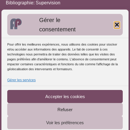
Bibliographie: Supervision
Bibliographie: Autres méthodes
Gérer le
Approches de l'Analyse des pratiques
consentement
Autres informations
Pour offrir les meilleures expériences, nous utilisons des cookies pour stocker
S'inscrire dans l'Annuaire
et/ou accéder aux informations des appareils. Le fait de consentir à ces
technologies nous permettra de traiter des données telles que les visites des
Publiez vos formations
pages préférées afin d'améliorer le contenu. L'absence de consentement peut
impacter certaines caractéristiques et fonctions du site comme l'affichage de la
Charte déontologique
géolocalisation des intervenants et formateurs.
Références d'intervention
Gérer les services
Partenaires du Portail
Accepter les cookies
Refuser
Le Portail de l'Analyse des Pratiques © 2025 - Tous droits
Voir les préférences
réservés