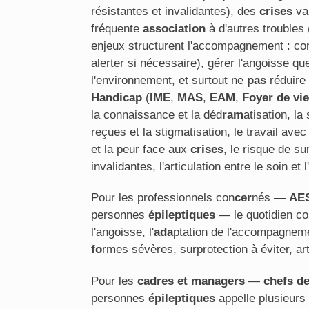
résistantes et invalidantes), des
crises
var
fréquente
association
à d'autres troubles 
enjeux structurent l'accompagnement : con
alerter si nécessaire), gérer l'angoisse qu
l'environnement, et surtout ne
pas
réduire 
Handicap
(
IME
,
MAS
,
EAM
,
Foyer de vie
la connaissance et la déd
ram
atisation, la
reçues et la stigmatisation, le travail ave
et la peur face aux
crises
, le risque de su
invalidantes, l'articulation entre le soin 
Pour les professionnels con
cer
nés —
AE
personnes
épileptiques
— le quotidien co
l'angoisse, l'
ada
ptation de l'accompagnemen
fo
rmes sévères, surprotection à éviter, a
Pour les
cadres et managers
—
chefs de
personnes
épileptiques
appelle plusieurs 