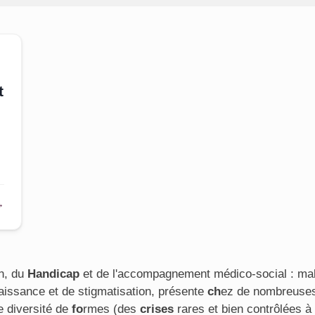
t
→
n, du
Handicap
et de l'accompagnement médico-social : ma
issance et de stigmatisation, présente
ch
ez de nombreuse
e diversité de
fo
rmes (des
crises
rares et bien contrôlées 