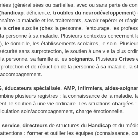
iées (généralisées ou partielles, avec ou sans perte de co
(
handicap
, déficience,
troubles du neurodéveloppement
)
naître la maladie et les traitements, savoir
rep
érer et réagi
e la
crise
suscite (
ch
ez la personne, l'entourage, les profes
la personne à sa maladie. Plusieurs contextes con
cer
nent l
), le domicile, les établissements scolaires, le soin. Plusieu
 sécurité sans surprotection, le soutien à une vie la plus ordin
c la personne, sa
fam
ille et les
soignants
. Plusieurs
Crises
e
rprotection et de réduction de la personne à sa maladie, la s
et l'accompagnement.
S
,
éducateurs spécialisés
,
AMP
,
infirmiers
,
aides-soigna
mbine plusieurs registres : la connaissance de la maladie, l
t, le soutien à une vie ordinaire. Les situations
ch
argées 
rticulation soin/accompagnement,
ch
arge émotionnelle.
 service
,
directeurs
de structures du
Handicap
et du médi
attentions :
fo
rmer et outiller les équipes (connaissance, con