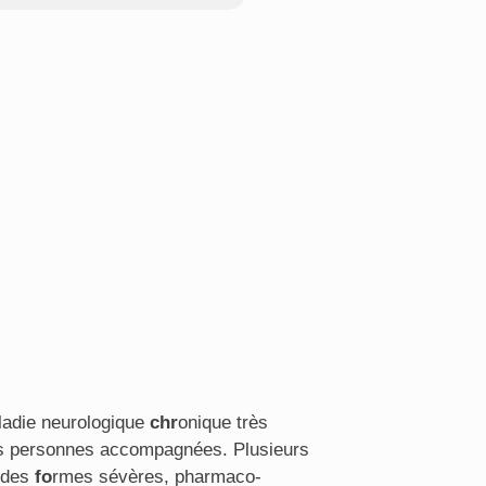
ladie neurologique
chr
onique très
s personnes accompagnées. Plusieurs
à des
fo
rmes sévères, pharmaco-