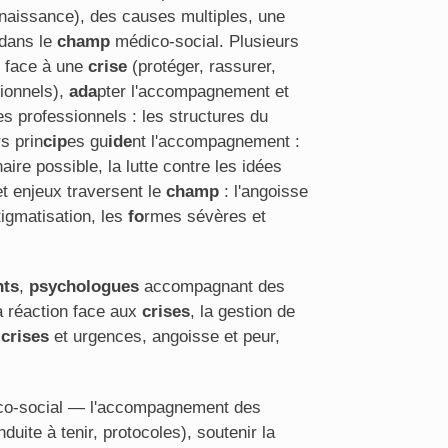
nnaissance), des causes multiples, une
 dans le
ch
amp
médico-social. Plusieurs
r face à une
crise
(protéger, rassurer,
sionnels),
ada
pter l'accompagnement et
es professionnels : les structures du
rs prin
cip
es gu
ide
nt l'accompagnement :
aire possible, la lutte contre les idées
t enjeux traversent le
ch
amp
: l'angoisse
tigmatisation, les
fo
rmes sévères et
nts
,
psychologues
accompagnant des
a réaction face aux
crises
, la gestion de
:
crises
et urgences, angoisse et peur,
co-social — l'accompagnement des
duite à tenir, protocoles), soutenir la