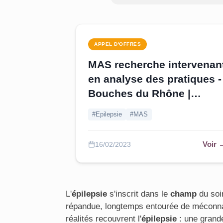
APPEL D'OFFRES
MAS recherche intervenan
en analyse des pratiques -
Bouches du Rhône |
Pourvu en offres au 27/02
#Epilepsie
#MAS
Voir 
16/02/2023
L'
épilepsie
s'inscrit dans le
ch
amp
du soi
répandue, longtemps entourée de méconna
réalités recouvrent l'
épilepsie
: une grand