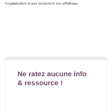
l'org
ani
sation et pas seulement son affi
ch
age.
Ne ratez aucune info
& ressource !