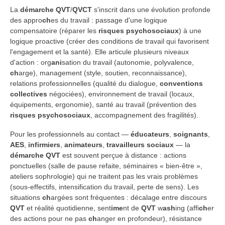
La
démarche QVT
/
QVCT
s'inscrit dans une évolution profonde
des appro
ch
es du travail : passage d'une logique
compensatoire (réparer les
risques psychosociaux
) à une
logique proactive (créer des conditions de travail qui favorisent
l'engagement et la santé). Elle articule plusieurs niveaux
d'action : org
ani
sation du travail (autonomie, polyvalence,
ch
arge), management (style, soutien, reconnaissance),
relations professionnelles (qualité du dialogue,
conventions
collectives
négociées), environnement de travail (locaux,
équipements, ergonomie), santé au travail (prévention des
risques psychosociaux
, accompagnement des fragilités).
Pour les professionnels au contact —
éducateurs
,
soignants
,
AES
,
infirmiers
,
animateurs
,
travailleurs sociaux
— la
démarche QVT
est souvent perçue à distance : actions
ponctuelles (salle de pause refaite, séminaires « bien-être »,
ateliers sophrologie) qui ne traitent pas les vrais problèmes
(sous-effectifs, intensification du travail, perte de sens). Les
situations
ch
argées sont fréquentes : décalage entre discours
QVT
et réalité quotidienne, sent
ime
nt de
QVT
w
ash
ing (affi
ch
er
des actions pour ne pas
ch
anger en profondeur), résistance