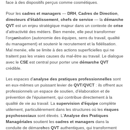
face à des dispositifs perçus comme cosmétiques.
Pour les
cadres et managers
—
DRH
,
Cadres de Direction
,
directeurs d'établissement
,
chefs de service
— la
démarche
QVT
est un enjeu stratégique majeur dans un contexte de
crise
d'attractivité des métiers. Bien menée, elle peut transformer
l'org
ani
sation (autonomie des équipes, sens du travail, qualité
du management) et soutenir le recrutement et la fidélisation.
Mal menée, elle se limite à des actions superficielles qui ne
traitent pas les vraies causes du mal-être au travail. Le dialogue
avec le
CSE
est central pour porter une
démarche QVT
crédible.
Les espaces d'
analyse des pratiques professionnelles
sont
en eux-mêmes un puissant levier de
QVT
/
QVCT
: ils offrent aux
professionnels un espace de soutien, d'élaboration et de
prévention de l'épuisement, qui contribue directement à la
qualité de vie au travail. La
supervision d'équipe
complète
utilement, particulièrement dans les structures où les
risques
psychosociaux
sont élevés. L'
Analyse des Pratiques
Managériales
soutient les
cadres et managers
dans la
conduite de démar
ch
es
QVT
authentiques, qui transforment