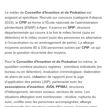
Le métier de
Conseiller d'Insertion et de Probation
est
exigeant et spécifique. Recruté sur concours (catégorie A depuis
2019), le
CPIP
se forme à l'École nationale de l'administration
pénitentiaire (ENAP) à Agen. Il exerce en
SPIP
, structure
départementale qui couvre à la fois le milieu fermé (suivi en
détention) et le milieu ouvert (suivi des personnes en alternative
à l'incarcération ou en aménagement de peine). La
ch
arge
moyenne avoisine 80 à 100 personnes suivies par
CPIP
, ce qui
pose la question récurrente des moyens.
Pour le
Conseiller d'Insertion et de Probation
lui-même, le
quotidien combine plusieurs registres : entretiens individuels (en
bureau ou en détention), évaluation criminologique, élaboration
de plans de suivi, ré
dac
tion de rapports pour le juge
d'application des peines (JAP), partenariat avec les
associations d'insertion
,
AVDL PPSMJ
, structures
d'hébergement, services sociaux, services de soins. Les
situations
ch
argées sont nombreuses : récidive, ruptures du
suivi, conflits avec les personnes accompagnées,
ch
arge
émotionnelle des situations criminelles graves, tensions entre