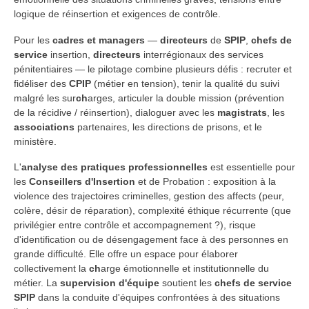
logique de réinsertion et exigences de contrôle.
Pour les
cadres et managers
—
directeurs
de
SPIP
,
chefs de
service
insertion,
directeurs
interrégionaux des services
pénitentiaires — le pilotage combine plusieurs défis : recruter et
fidéliser des
CPIP
(métier en tension), tenir la qualité du suivi
malgré les sur
ch
arges, articuler la double mission (prévention
de la récidive / réinsertion), dialoguer avec les
magistrats
, les
associations
partenaires, les directions de prisons, et le
ministère.
L'
analyse des pratiques professionnelles
est essentielle pour
les
Conseillers d'Insertion
et de Probation : exposition à la
violence des trajectoires criminelles, gestion des affects (peur,
colère, désir de réparation), complexité éthique récurrente (que
privilégier entre contrôle et accompagnement ?), risque
d'identification ou de désengagement face à des personnes en
grande difficulté. Elle offre un espace pour élaborer
collectivement la
ch
arge émotionnelle et institutionnelle du
métier. La
supervision d'équipe
soutient les
chefs de service
SPIP
dans la conduite d'équipes confrontées à des situations