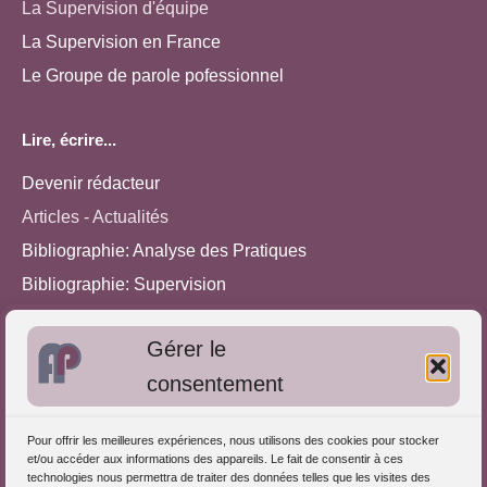
La Supervision d'équipe
La Supervision en France
Le Groupe de parole pofessionnel
Lire, écrire...
Devenir rédacteur
Articles - Actualités
Bibliographie: Analyse des Pratiques
Bibliographie: Supervision
Bibliographie: Autres méthodes
Gérer le
Approches de l'Analyse des pratiques
consentement
Autres informations
Pour offrir les meilleures expériences, nous utilisons des cookies pour stocker
S'inscrire dans l'Annuaire
et/ou accéder aux informations des appareils. Le fait de consentir à ces
technologies nous permettra de traiter des données telles que les visites des