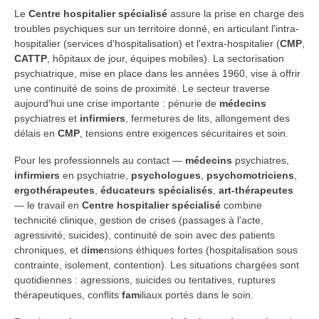
Le
Centre hospitalier spécialisé
assure la prise en charge des
troubles psychiques sur un territoire donné, en articulant l'intra-
hospitalier (services d'hospitalisation) et l'extra-hospitalier (
CMP
,
CATTP
, hôpitaux de jour, équipes mobiles). La sectorisation
psychiatrique, mise en place dans les années 1960, vise à offrir
une continuité de soins de proximité. Le secteur traverse
aujourd'hui une crise importante : pénurie de
médecins
psychiatres et
infirmiers
, fermetures de lits, allongement des
délais en
CMP
, tensions entre exigences sécuritaires et soin.
Pour les professionnels au contact —
médecins
psychiatres,
infirmiers
en psychiatrie,
psychologues
,
psychomotriciens
,
ergothérapeutes
,
éducateurs spécialisés
,
art-thérapeutes
— le travail en
Centre hospitalier spécialisé
combine
technicité clinique, gestion de crises (passages à l'acte,
agressivité, suicides), continuité de soin avec des patients
chroniques, et d
ime
nsions éthiques fortes (hospitalisation sous
contrainte, isolement, contention). Les situations chargées sont
quotidiennes : agressions, suicides ou tentatives, ruptures
thérapeutiques, conflits
fam
iliaux portés dans le soin.