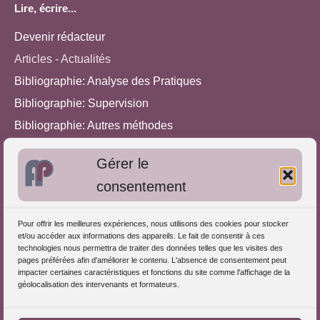
Lire, écrire...
Devenir rédacteur
Articles - Actualités
Bibliographie: Analyse des Pratiques
Bibliographie: Supervision
Bibliographie: Autres méthodes
Approches de l'Analyse des pratiques
Gérer le
consentement
Autres informations
S'inscrire dans l'Annuaire
Pour offrir les meilleures expériences, nous utilisons des cookies pour stocker
et/ou accéder aux informations des appareils. Le fait de consentir à ces
Publiez vos formations
technologies nous permettra de traiter des données telles que les visites des
pages préférées afin d'améliorer le contenu. L'absence de consentement peut
Charte déontologique
impacter certaines caractéristiques et fonctions du site comme l'affichage de la
Références d'intervention
géolocalisation des intervenants et formateurs.
Partenaires du Portail