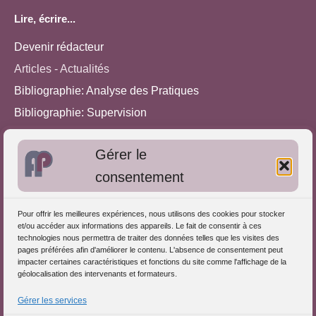
Lire, écrire...
Devenir rédacteur
Articles - Actualités
Bibliographie: Analyse des Pratiques
Bibliographie: Supervision
Bibliographie: Autres méthodes
Gérer le
Approches de l'Analyse des pratiques
consentement
Autres informations
Pour offrir les meilleures expériences, nous utilisons des cookies pour stocker
S'inscrire dans l'Annuaire
et/ou accéder aux informations des appareils. Le fait de consentir à ces
technologies nous permettra de traiter des données telles que les visites des
Publiez vos formations
pages préférées afin d'améliorer le contenu. L'absence de consentement peut
impacter certaines caractéristiques et fonctions du site comme l'affichage de la
Charte déontologique
géolocalisation des intervenants et formateurs.
Références d'intervention
Gérer les services
Partenaires du Portail