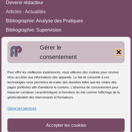
Devenir rédacteur
Articles - Actualités
Bibliographie: Analyse des Pratiques
Bibliographie: Supervision
Bibliographie: Autres méthodes
Gérer le
Approches de l'Analyse des pratiques
consentement
Autres informations
Pour offrir les meilleures expériences, nous utilisons des cookies pour stocker
S'inscrire dans l'Annuaire
et/ou accéder aux informations des appareils. Le fait de consentir à ces
technologies nous permettra de traiter des données telles que les visites des
Publiez vos formations
pages préférées afin d'améliorer le contenu. L'absence de consentement peut
impacter certaines caractéristiques et fonctions du site comme l'affichage de la
Charte déontologique
géolocalisation des intervenants et formateurs.
Références d'intervention
Gérer les services
Partenaires du Portail
Accepter les cookies