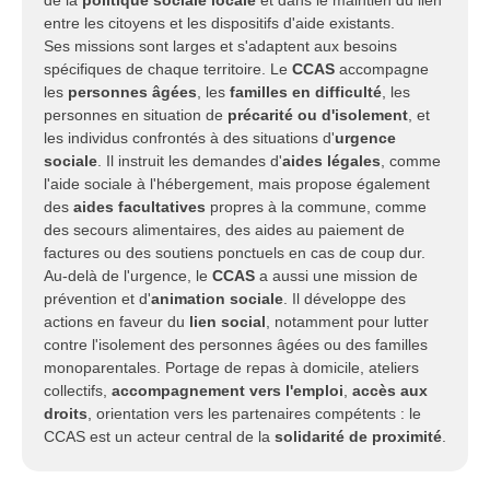
de la
politique sociale locale
et dans le maintien du lien
entre les citoyens et les dispositifs d'aide existants.
Ses missions sont larges et s'adaptent aux besoins
spécifiques de chaque territoire. Le
CCAS
accompagne
les
personnes âgées
, les
familles en difficulté
, les
personnes en situation de
précarité ou d'isolement
, et
les individus confrontés à des situations d'
urgence
sociale
. Il instruit les demandes d'
aides légales
, comme
l'aide sociale à l'hébergement, mais propose également
des
aides facultatives
propres à la commune, comme
des secours alimentaires, des aides au paiement de
factures ou des soutiens ponctuels en cas de coup dur.
Au-delà de l'urgence, le
CCAS
a aussi une mission de
prévention et d'
animation sociale
. Il développe des
actions en faveur du
lien social
, notamment pour lutter
contre l'isolement des personnes âgées ou des familles
monoparentales. Portage de repas à domicile, ateliers
collectifs,
accompagnement vers l'emploi
,
accès aux
droits
, orientation vers les partenaires compétents : le
CCAS est un acteur central de la
solidarité de proximité
.