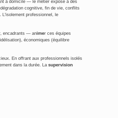
nt à domicile — le métier expose à des
égradation cognitive, fin de vie, conflits
 L'isolement professionnel, le
r, encadrants — an
ime
r ces équipes
idélisation), économiques (équilibre
ieux. En offrant aux professionnels isolés
agement dans la durée. La
supervision