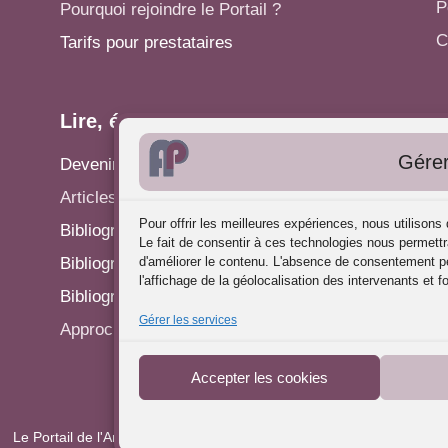
P
Pourquoi rejoindre le Portail ?
C
Tarifs pour prestataires
Lire, écrire...
A
Gérer
Devenir rédacteur
S
Articles - Actualités
P
Pour offrir les meilleures expériences, nous utilison
Bibliographie: Analyse des Pratiques
C
Le fait de consentir à ces technologies nous permettr
d'améliorer le contenu. L'absence de consentement pe
Bibliographie: Supervision
R
l'affichage de la géolocalisation des intervenants et f
Bibliographie: Autres méthodes
P
Gérer les services
Approches de l'Analyse des pratiques
Accepter les cookies
Le Portail de l'Analyse des Pratiques © 2025 - Tous droits réservés