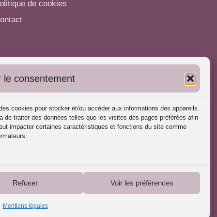
olitique de cookies
ontact
utres informations
 le consentement
'inscrire dans l'Annuaire
ubliez vos formations
s des cookies pour stocker et/ou accéder aux informations des appareils.
harte déontologique
a de traiter des données telles que les visites des pages préférées afin
ut impacter certaines caractéristiques et fonctions du site comme
éférences d'intervention
ormateurs.
artenaires du Portail
Refuser
Voir les préférences
Mentions légales