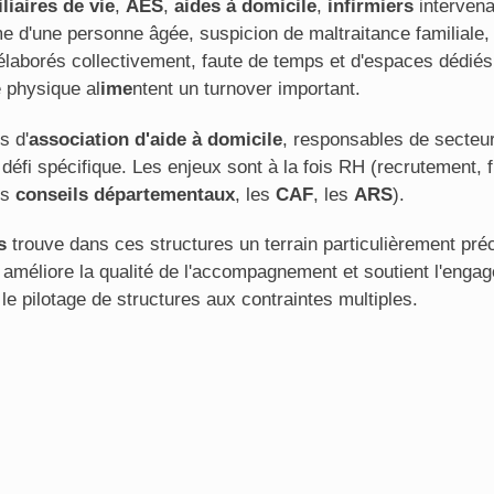
liaires de vie
,
AES
,
aides à domicile
,
infirmiers
intervena
e d'une personne âgée, suspicion de maltraitance familiale, d
laborés collectivement, faute de temps et d'espaces dédiés.
é physique al
ime
ntent un turnover important.
s d'
association d'aide à domicile
, responsables de secteu
fi spécifique. Les enjeux sont à la fois RH (recrutement, f
es
conseils départementaux
, les
CAF
, les
ARS
).
s
trouve dans ces structures un terrain particulièrement préc
t, améliore la qualité de l'accompagnement et soutient l'eng
e pilotage de structures aux contraintes multiples.