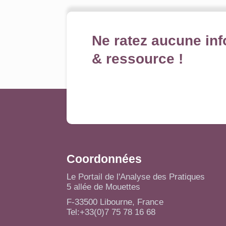
Ne ratez aucune inf
& ressource !
Coordonnées
Le Portail de l'Analyse des Pratiques
5 allée de Mouettes
F-33500 Libourne, France
Tel:+33(0)7 75 78 16 68