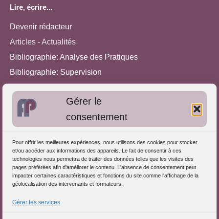
Lire, écrire...
Devenir rédacteur
Articles - Actualités
Bibliographie: Analyse des Pratiques
Bibliographie: Supervision
Bibliographie: Autres méthodes
Gérer le
Approches de l'Analyse des pratiques
consentement
Autres informations
Pour offrir les meilleures expériences, nous utilisons des cookies pour stocker
S'inscrire dans l'Annuaire
et/ou accéder aux informations des appareils. Le fait de consentir à ces
technologies nous permettra de traiter des données telles que les visites des
Publiez vos formations
pages préférées afin d'améliorer le contenu. L'absence de consentement peut
impacter certaines caractéristiques et fonctions du site comme l'affichage de la
Charte déontologique
géolocalisation des intervenants et formateurs.
Références d'intervention
Gérer les services
Partenaires du Portail