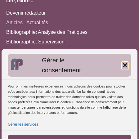
Lire, écrire...
Devenir rédacteur
Articles - Actualités
Bibliographie: Analyse des Pratiques
Bibliographie: Supervision
Bibliographie: Autres méthodes
Gérer le
Approches de l'Analyse des pratiques
consentement
Autres informations
Pour offrir les meilleures expériences, nous utilisons des cookies pour stocker
S'inscrire dans l'Annuaire
et/ou accéder aux informations des appareils. Le fait de consentir à ces
technologies nous permettra de traiter des données telles que les visites des
Publiez vos formations
pages préférées afin d'améliorer le contenu. L'absence de consentement peut
impacter certaines caractéristiques et fonctions du site comme l'affichage de la
Charte déontologique
géolocalisation des intervenants et formateurs.
Références d'intervention
Gérer les services
Partenaires du Portail