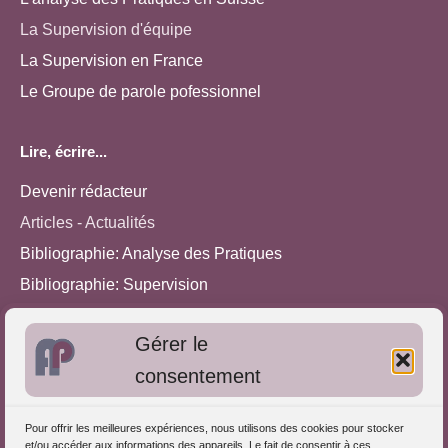
La Supervision d'équipe
La Supervision en France
Le Groupe de parole pofessionnel
Lire, écrire...
Devenir rédacteur
Articles - Actualités
Bibliographie: Analyse des Pratiques
Bibliographie: Supervision
Bibliographie: Autres méthodes
Gérer le
Approches de l'Analyse des pratiques
consentement
Autres informations
Pour offrir les meilleures expériences, nous utilisons des cookies pour stocker
S'inscrire dans l'Annuaire
et/ou accéder aux informations des appareils. Le fait de consentir à ces