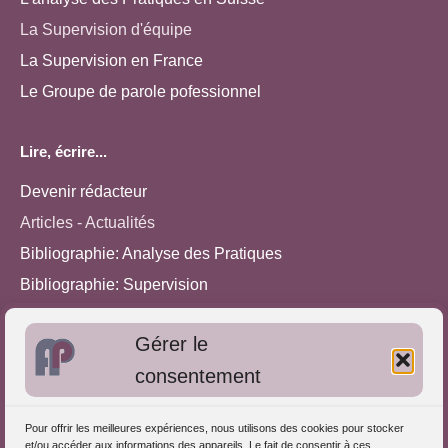
La Supervision d'équipe
La Supervision en France
Le Groupe de parole pofessionnel
Lire, écrire...
Devenir rédacteur
Articles - Actualités
Bibliographie: Analyse des Pratiques
Bibliographie: Supervision
Bibliographie: Autres méthodes
Gérer le
Approches de l'Analyse des pratiques
consentement
Autres informations
Pour offrir les meilleures expériences, nous utilisons des cookies pour stocker
S'inscrire dans l'Annuaire
et/ou accéder aux informations des appareils. Le fait de consentir à ces