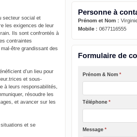
Personne à cont
u secteur social et
Prénom et Nom :
Virgin
re les exigences de leur
Mobile :
0677116555
rrain. Ils sont confrontés à
es contraintes
u mal-être grandissant des
Formulaire de co
néficient d’un lieu pour
Formulaire
Prénom & Nom
*
eur.trices et sous-
[Contact
e à leurs responsabilités,
Groupe
mmuniquer, résoudre les
INTER]
cages, et avancer sur les
Téléphone
*
 situations et se
Message
*