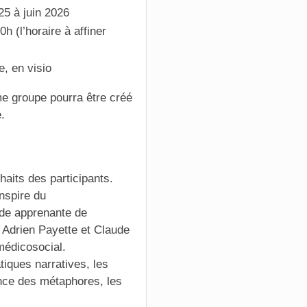
5 à juin 2026
h (l’horaire à affiner
e, en visio
e groupe pourra être créé
.
aits des participants.
inspire du
de apprenante de
 Adrien Payette et Claude
édicosocial.
tiques narratives, les
ance des métaphores, les