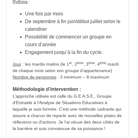
Rythme
:
Une fois par mois
De septembre à fin juin/début juillet selon le
calendrier
Possibilité de commencer un groupe en
cours d’année
Engagement jusqu’à la fin du cycle.
er
ème
ème
ème
Jour
: les mardis matins (le 1
, 2
, 3
, 4
mardi
de chaque mois selon son groupe d’appartenance)
Nombre de personnes
: 3 minimum – 8 maximum
Méthodologie d'intervention :
L’approche utilisée est celle du G.E.A.S.E., Groupe
d'Entraide à l'Analyse de Situations Educatives à
laquelle je suis formée. C'est une méthode cadrante qui
assure à chacun de repartir avec de nouvelles pistes de
réflexions ou d'actions. Je l'ai vécue des deux côtés de
la barrière et suis convaincue de sa puissance !