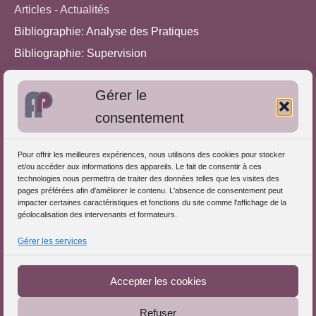
Articles - Actualités
Bibliographie: Analyse des Pratiques
Bibliographie: Supervision
Bibliographie: Autres méthodes
Gérer le
Approches de l'Analyse des pratiques
consentement
Autres informations
Pour offrir les meilleures expériences, nous utilisons des cookies pour stocker
S'inscrire dans l'Annuaire
et/ou accéder aux informations des appareils. Le fait de consentir à ces
technologies nous permettra de traiter des données telles que les visites des
Publiez vos formations
pages préférées afin d'améliorer le contenu. L'absence de consentement peut
impacter certaines caractéristiques et fonctions du site comme l'affichage de la
Charte déontologique
géolocalisation des intervenants et formateurs.
Références d'intervention
Gérer les services
Téléchargez le Guide
Partenaires du Portail
Accepter les cookies
Refuser