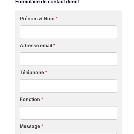
Formulaire de contact direct
Formulaire
Prénom & Nom
*
[Contact
Groupe
INTER]
Adresse email
*
Téléphone
*
Fonction
*
Message
*