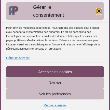
Bibliographie: Autres méthodes
Gérer le
Approches de l'Analyse des pratiques
consentement
Autres informations
Pour offrir les meilleures expériences, nous utilisons des cookies pour stocker
S'inscrire dans l'Annuaire
et/ou accéder aux informations des appareils. Le fait de consentir à ces
technologies nous permettra de traiter des données telles que les visites des
Publiez vos formations
pages préférées afin d'améliorer le contenu. L'absence de consentement peut
impacter certaines caractéristiques et fonctions du site comme l'affichage de la
Charte déontologique
géolocalisation des intervenants et formateurs.
Références d'intervention
Gérer les services
Partenaires du Portail
Accepter les cookies
Refuser
Le Portail de l'Analyse des Pratiques © 2025 - Tous droits
Voir les préférences
réservés
Mentions légales