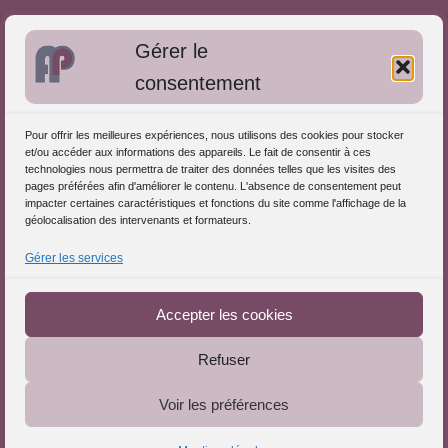
Bibliographie: Autres méthodes
Gérer le
Approches de l'Analyse des pratiques
consentement
Autres informations
Pour offrir les meilleures expériences, nous utilisons des cookies pour stocker
S'inscrire dans l'Annuaire
et/ou accéder aux informations des appareils. Le fait de consentir à ces
technologies nous permettra de traiter des données telles que les visites des
Publiez vos formations
pages préférées afin d'améliorer le contenu. L'absence de consentement peut
impacter certaines caractéristiques et fonctions du site comme l'affichage de la
Charte déontologique
géolocalisation des intervenants et formateurs.
Références d'intervention
Gérer les services
Partenaires du Portail
Accepter les cookies
Refuser
Le Portail de l'Analyse des Pratiques © 2025 - Tous droits
Voir les préférences
réservés