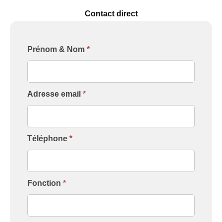
Contact direct
Formulaire
Prénom & Nom
*
[Contact
Intervenant]
Adresse email
*
Téléphone
*
Fonction
*