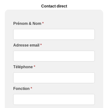
Contact direct
Formulaire
Prénom & Nom
*
[Contact
Intervenant]
Adresse email
*
Téléphone
*
Fonction
*