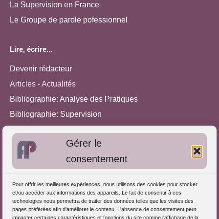
La Supervision en France
Le Groupe de parole pofessionnel
Lire, écrire...
Devenir rédacteur
Articles - Actualités
Bibliographie: Analyse des Pratiques
Bibliographie: Supervision
Bibliographie: Autres méthodes
Gérer le
Approches de l'Analyse des pratiques
consentement
Autres informations
Pour offrir les meilleures expériences, nous utilisons des cookies pour stocker
S'inscrire dans l'Annuaire
et/ou accéder aux informations des appareils. Le fait de consentir à ces
technologies nous permettra de traiter des données telles que les visites des
Publiez vos formations
pages préférées afin d'améliorer le contenu. L'absence de consentement peut
impacter certaines caractéristiques et fonctions du site comme l'affichage de la