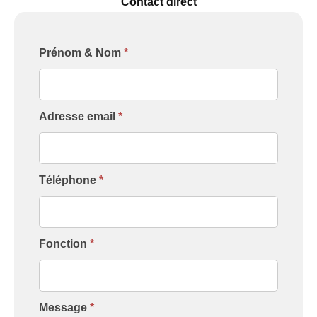
Contact direct
Formulaire
Prénom & Nom
*
[Contact
Intervenant]
Adresse email
*
Téléphone
*
Fonction
*
Message
*