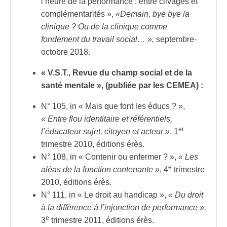
l’heure de la performance : entre clivages et
complémentarités »,
«Demain, bye bye la
clinique ? Ou de la clinique comme
fondement du travail social… »,
septembre-
octobre 2018.
« V.S.T., Revue du champ social et de la
santé mentale », (publiée par les CEMEA) :
N° 105, in « Mais que font les éducs ? »,
« Entre flou identitaire et référentiels,
er
l’éducateur sujet, citoyen et acteur »
, 1
trimestre 2010, éditions érès.
N° 108, in « Contenir ou enfermer ? »,
« Les
e
aléas de la fonction contenante »
, 4
trimestre
2010, éditions érès.
N° 111, in « Le droit au handicap »,
« Du droit
à la différence à l’injonction de performance »,
e
3
trimestre 2011, éditions érès.