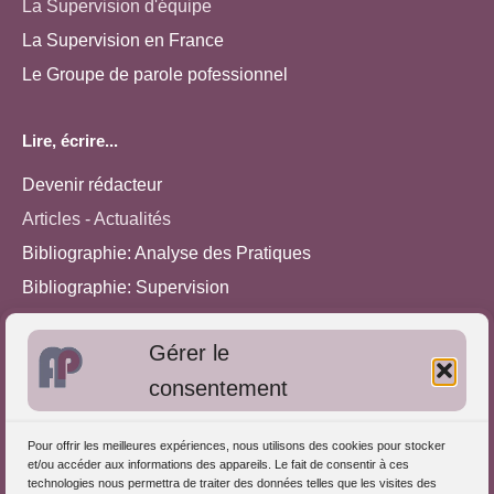
La Supervision d'équipe
La Supervision en France
Le Groupe de parole pofessionnel
Lire, écrire...
Devenir rédacteur
Articles - Actualités
Bibliographie: Analyse des Pratiques
Bibliographie: Supervision
Bibliographie: Autres méthodes
Gérer le
Approches de l'Analyse des pratiques
consentement
Autres informations
Pour offrir les meilleures expériences, nous utilisons des cookies pour stocker
S'inscrire dans l'Annuaire
et/ou accéder aux informations des appareils. Le fait de consentir à ces
technologies nous permettra de traiter des données telles que les visites des