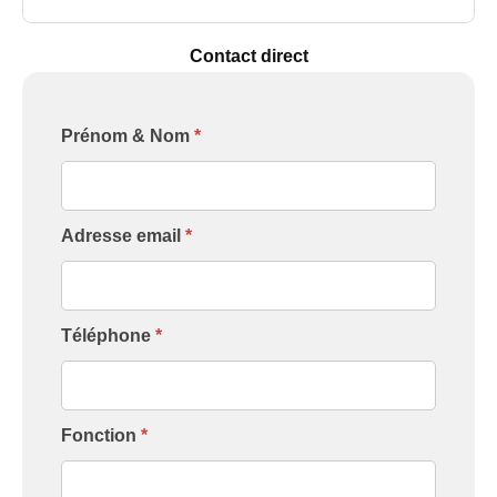
Contact direct
Formulaire
Prénom & Nom
*
[Contact
Intervenant]
Adresse email
*
Téléphone
*
Fonction
*