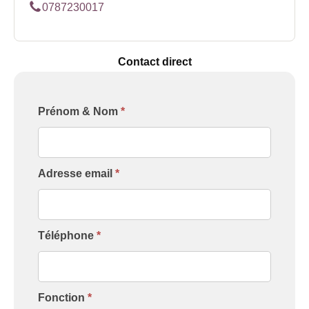
0787230017
Contact direct
Formulaire
Prénom & Nom
*
[Contact
Intervenant]
Adresse email
*
Téléphone
*
Fonction
*