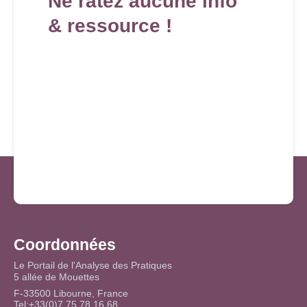
Ne ratez aucune info
& ressource !
Coordonnées
Le Portail de l'Analyse des Pratiques
5 allée de Mouettes
F-33500 Libourne, France
Tel:+33(0)7 75 78 16 68