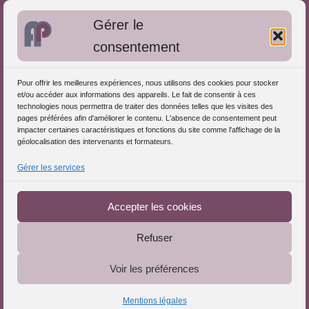
Bibliographie: Autres méthodes
Gérer le
Approches de l'Analyse des pratiques
consentement
Autres informations
Pour offrir les meilleures expériences, nous utilisons des cookies pour stocker
S'inscrire dans l'Annuaire
et/ou accéder aux informations des appareils. Le fait de consentir à ces
technologies nous permettra de traiter des données telles que les visites des
Publiez vos formations
pages préférées afin d'améliorer le contenu. L'absence de consentement peut
impacter certaines caractéristiques et fonctions du site comme l'affichage de la
Charte déontologique
géolocalisation des intervenants et formateurs.
Références d'intervention
Gérer les services
Partenaires du Portail
Accepter les cookies
Refuser
Le Portail de l'Analyse des Pratiques © 2025 - Tous droits
Voir les préférences
réservés
Mentions légales