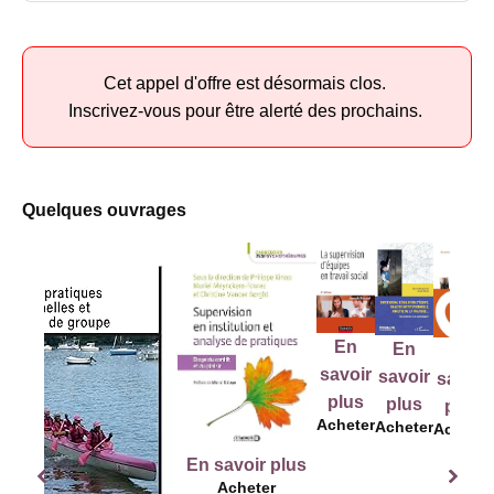
Cet appel d'offre est désormais clos.
Inscrivez-vous pour être alerté des prochains.
Quelques ouvrages
E
En
En
En
sav
savoir
savoir
savoir
pl
plus
plus
plus
Ach
Acheter
Acheter
Acheter
En savoir plus
Acheter