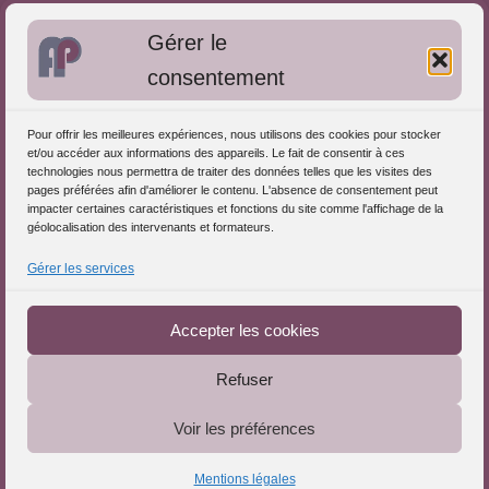
Bibliographie: Autres méthodes
Gérer le
Approches de l'Analyse des pratiques
consentement
Autres informations
Pour offrir les meilleures expériences, nous utilisons des cookies pour stocker
S'inscrire dans l'Annuaire
et/ou accéder aux informations des appareils. Le fait de consentir à ces
technologies nous permettra de traiter des données telles que les visites des
Publiez vos formations
pages préférées afin d'améliorer le contenu. L'absence de consentement peut
impacter certaines caractéristiques et fonctions du site comme l'affichage de la
Charte déontologique
géolocalisation des intervenants et formateurs.
Références d'intervention
Gérer les services
Téléchargez le Guide
Partenaires du Portail
Accepter les cookies
Refuser
Le Portail de l'Analyse des Pratiques © 2025 - Tous droits
Voir les préférences
réservés
Mentions légales