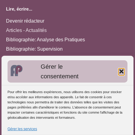
Lire, écrire...
Devenir rédacteur
Articles - Actualités
Bibliographie: Analyse des Pratiques
Bibliographie: Supervision
Bibliographie: Autres méthodes
Gérer le
Approches de l'Analyse des pratiques
consentement
Autres informations
Pour offrir les meilleures expériences, nous utilisons des cookies pour stocker
S'inscrire dans l'Annuaire
et/ou accéder aux informations des appareils. Le fait de consentir à ces
technologies nous permettra de traiter des données telles que les visites des
Publiez vos formations
pages préférées afin d'améliorer le contenu. L'absence de consentement peut
impacter certaines caractéristiques et fonctions du site comme l'affichage de la
Charte déontologique
géolocalisation des intervenants et formateurs.
Références d'intervention
Gérer les services
Partenaires du Portail