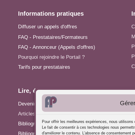
Informations pratiques
I
Diffuser un appels d'offres
C
M
FAQ - Prestataires/Formateurs
P
FAQ - Annonceur (Appels d'offres)
P
Pourquoi rejoindre le Portail ?
C
Tarifs pour prestataires
Lire, écrire...
A
Gérer
Devenir rédacteur
S
Articles - Actualités
P
Pour offrir les meilleures expériences, nous utilison
Bibliographie: Analyse des Pratiques
C
Le fait de consentir à ces technologies nous permettr
Bibliographie: Supervision
d'améliorer le contenu. L'absence de consentement pe
R