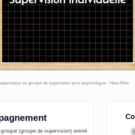
uperviseur ou groupe de supervision pour psychologue - Haut Rhin
Co
mpagnement
 groupal (groupe de supervision) animé