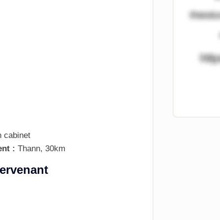
 cabinet
ent :
Thann, 30km
tervenant