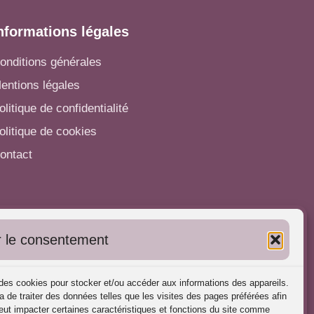
nformations légales
onditions générales
entions légales
olitique de confidentialité
olitique de cookies
ontact
utres informations
 le consentement
'inscrire dans l'Annuaire
ubliez vos formations
s des cookies pour stocker et/ou accéder aux informations des appareils.
harte déontologique
a de traiter des données telles que les visites des pages préférées afin
ut impacter certaines caractéristiques et fonctions du site comme
éférences d'intervention