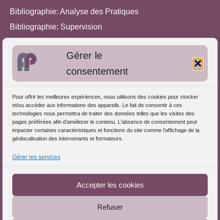
Bibliographie: Analyse des Pratiques
Bibliographie: Supervision
Bibliographie: Autres méthodes
Gérer le
Approches de l'Analyse des pratiques
consentement
Autres informations
Pour offrir les meilleures expériences, nous utilisons des cookies pour stocker
S'inscrire dans l'Annuaire
et/ou accéder aux informations des appareils. Le fait de consentir à ces
technologies nous permettra de traiter des données telles que les visites des
Publiez vos formations
pages préférées afin d'améliorer le contenu. L'absence de consentement peut
impacter certaines caractéristiques et fonctions du site comme l'affichage de la
Charte déontologique
géolocalisation des intervenants et formateurs.
Références d'intervention
Gérer les services
Téléchargez le Guide
Partenaires du Portail
Accepter les cookies
Refuser
Le Portail de l'Analyse des Pratiques © 2025 - Tous droits